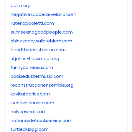
pglax.org
negativespacecleveland.com
liuteriapaoletti.com
sunriseandgoodpeople.com
chinesedrywallproblem.com
bendthreesistersinn.com
stjohns-flossmoor.org
funnyboneusa.com
cookiedustermusic.com
reconstructionensemble.org
kavitafabrics.com
luchavolcanica.com
holycownm.com
nationwidetruckservice.com
turtleclubpg.com