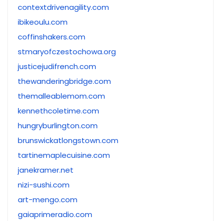
contextdrivenagility.com
ibikeoulu.com
coffinshakers.com
stmaryofczestochowa.org
justicejudifrench.com
thewanderingbridge.com
themalleablemom.com
kennethcoletime.com
hungryburlington.com
brunswickatlongstown.com
tartinemaplecuisine.com
janekramer.net
nizi-sushi.com
art-mengo.com
gaiaprimeradio.com