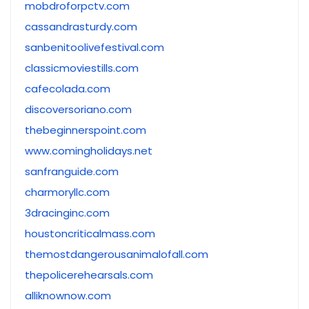
mobdroforpctv.com
cassandrasturdy.com
sanbenitoolivefestival.com
classicmoviestills.com
cafecolada.com
discoversoriano.com
thebeginnerspoint.com
www.comingholidays.net
sanfranguide.com
charmoryllc.com
3dracinginc.com
houstoncriticalmass.com
themostdangerousanimalofall.com
thepolicerehearsals.com
alliknownow.com