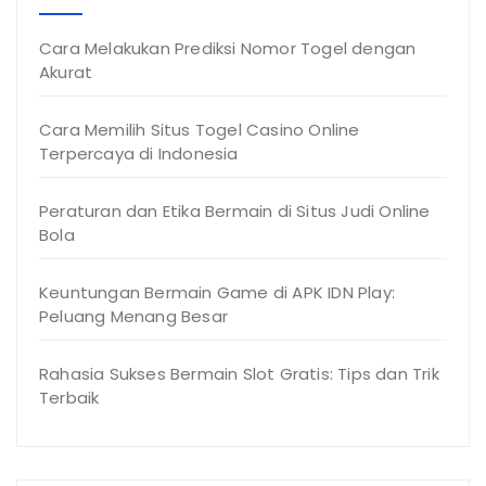
Cara Melakukan Prediksi Nomor Togel dengan
Akurat
Cara Memilih Situs Togel Casino Online
Terpercaya di Indonesia
Peraturan dan Etika Bermain di Situs Judi Online
Bola
Keuntungan Bermain Game di APK IDN Play:
Peluang Menang Besar
Rahasia Sukses Bermain Slot Gratis: Tips dan Trik
Terbaik