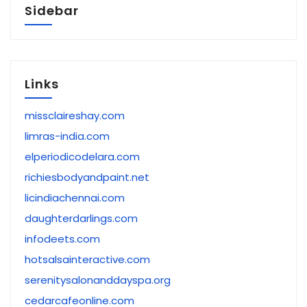
Sidebar
Links
missclaireshay.com
limras-india.com
elperiodicodelara.com
richiesbodyandpaint.net
licindiachennai.com
daughterdarlings.com
infodeets.com
hotsalsainteractive.com
serenitysalonanddayspa.org
cedarcafeonline.com