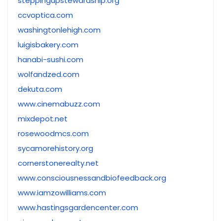
steppingupstewardship.org
ccvoptica.com
washingtonlehigh.com
luigisbakery.com
hanabi-sushi.com
wolfandzed.com
dekuta.com
www.cinemabuzz.com
mixdepot.net
rosewoodmcs.com
sycamorehistory.org
cornerstonerealty.net
www.consciousnessandbiofeedback.org
www.iamzowilliams.com
www.hastingsgardencenter.com