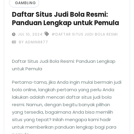
GAMBLING
Daftar Situs Judi Bola Resmi:
Panduan Lengkap untuk Pemula
JUL 10, 2024
#DAFTAR SITUS JUDI BOLA RESMI
BY ADMIN8877
Daftar Situs Judi Bola Resmi: Panduan Lengkap
untuk Pemula
Pertama-tama, jika Anda ingin mulai bermain judi
bola online, langkah pertama yang perlu Anda
lakukan adalah mencari daftar situs judi bola
resmi. Namun, dengan begitu banyak pilihan
yang tersedia, bagaimana Anda bisa memilih
situs yang tepat? Inilah mengapa kami hadir
untuk memberikan panduan lengkap bagi para