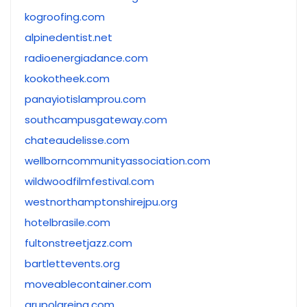
kogroofing.com
alpinedentist.net
radioenergiadance.com
kookotheek.com
panayiotislamprou.com
southcampusgateway.com
chateaudelisse.com
wellborncommunityassociation.com
wildwoodfilmfestival.com
westnorthamptonshirejpu.org
hotelbrasile.com
fultonstreetjazz.com
bartlettevents.org
moveablecontainer.com
grupolareina.com