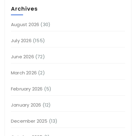
Archives
August 2026
(30)
July 2026
(155)
June 2026
(72)
March 2026
(2)
February 2026
(5)
January 2026
(12)
December 2025
(13)