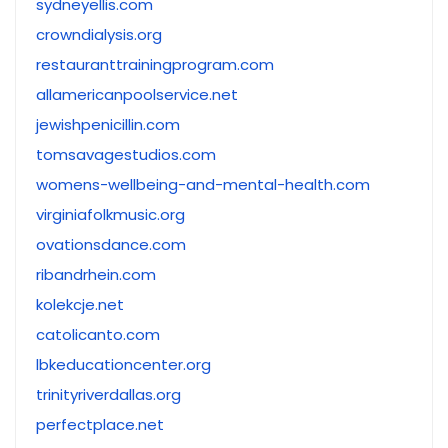
sydneyellis.com
crowndialysis.org
restauranttrainingprogram.com
allamericanpoolservice.net
jewishpenicillin.com
tomsavagestudios.com
womens-wellbeing-and-mental-health.com
virginiafolkmusic.org
ovationsdance.com
ribandrhein.com
kolekcje.net
catolicanto.com
lbkeducationcenter.org
trinityriverdallas.org
perfectplace.net