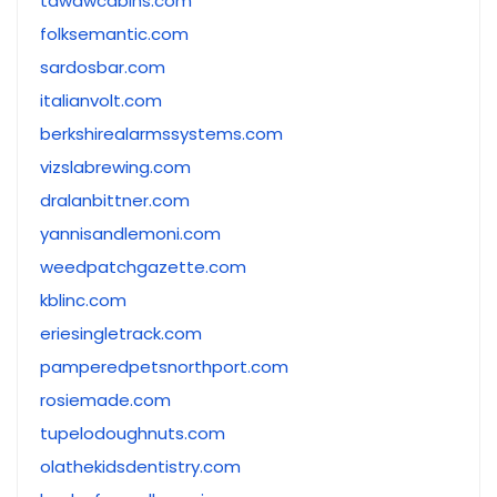
tawawcabins.com
folksemantic.com
sardosbar.com
italianvolt.com
berkshirealarmssystems.com
vizslabrewing.com
dralanbittner.com
yannisandlemoni.com
weedpatchgazette.com
kblinc.com
eriesingletrack.com
pamperedpetsnorthport.com
rosiemade.com
tupelodoughnuts.com
olathekidsdentistry.com