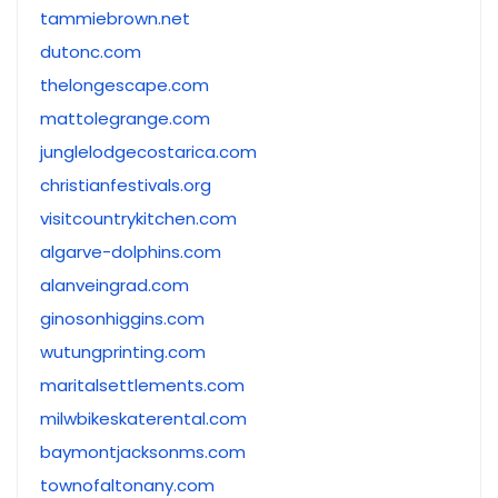
tammiebrown.net
dutonc.com
thelongescape.com
mattolegrange.com
junglelodgecostarica.com
christianfestivals.org
visitcountrykitchen.com
algarve-dolphins.com
alanveingrad.com
ginosonhiggins.com
wutungprinting.com
maritalsettlements.com
milwbikeskaterental.com
baymontjacksonms.com
townofaltonany.com