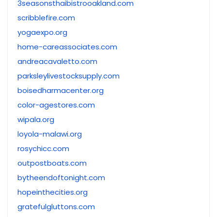
3seasonsthaibistrooakland.com
scribblefire.com
yogaexpo.org
home-careassociates.com
andreacavaletto.com
parksleylivestocksupply.com
boisedharmacenter.org
color-agestores.com
wipala.org
loyola-malawi.org
rosychicc.com
outpostboats.com
bytheendoftonight.com
hopeinthecities.org
gratefulgluttons.com