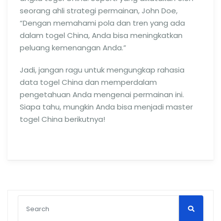
seorang ahli strategi permainan, John Doe,
“Dengan memahami pola dan tren yang ada
dalam togel China, Anda bisa meningkatkan
peluang kemenangan Anda.”
Jadi, jangan ragu untuk mengungkap rahasia
data togel China dan memperdalam
pengetahuan Anda mengenai permainan ini.
Siapa tahu, mungkin Anda bisa menjadi master
togel China berikutnya!