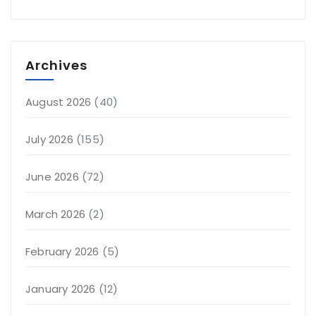
Archives
August 2026
(40)
July 2026
(155)
June 2026
(72)
March 2026
(2)
February 2026
(5)
January 2026
(12)