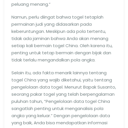
peluang menang.”
Namun, perlu diingat bahwa togel tetaplah
permainan judi yang didasarkan pada
keberuntungan. Meskipun ada pola tertentu,
tidak ada jaminan bahwa Anda akan menang
setiap kali bermain togel China. Oleh karena itu,
penting untuk tetap bermain dengan bijak dan
tidak terlalu mengandalkan pola angka.
Selain itu, ada fakta menarik lainnya tentang
togel China yang wajib diketahui, yaitu tentang
pengelolaan data togel. Menurut Bapak Susanto,
seorang pakar togel yang telah berpengalaman
puluhan tahun, “Pengelolaan data togel China
sangatlah penting untuk menganalisis pola
angka yang keluar.” Dengan pengelolaan data
yang baik, Anda bisa mendapatkan informasi