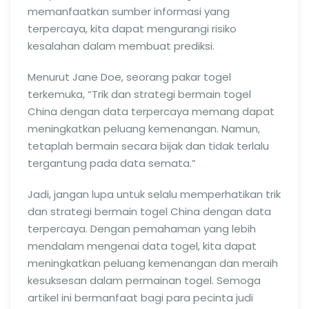
memanfaatkan sumber informasi yang
terpercaya, kita dapat mengurangi risiko
kesalahan dalam membuat prediksi.
Menurut Jane Doe, seorang pakar togel
terkemuka, “Trik dan strategi bermain togel
China dengan data terpercaya memang dapat
meningkatkan peluang kemenangan. Namun,
tetaplah bermain secara bijak dan tidak terlalu
tergantung pada data semata.”
Jadi, jangan lupa untuk selalu memperhatikan trik
dan strategi bermain togel China dengan data
terpercaya. Dengan pemahaman yang lebih
mendalam mengenai data togel, kita dapat
meningkatkan peluang kemenangan dan meraih
kesuksesan dalam permainan togel. Semoga
artikel ini bermanfaat bagi para pecinta judi