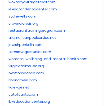
wokteriyakitargetmall.com
lexingtondentalcenter.com
sydneyellis.com
crowndialysis.org
restauranttrainingprogram.com
allamericanpoolservice.net
jewishpenicillin.com
tomsavagestudios.com
womens-wellbeing-and-mental-health.com
virginiafolkmusic.org
ovationsdance.com
ribandrhein.com
kolekcje.net
catolicanto.com
lbkeducationcenter.org