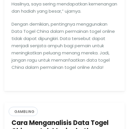
Hasilnya, saya sering mendapatkan kemenangan
dan hadiah yang besar,” ujarnya.
Dengan demikian, pentingnya menggunakan
Data Togel China dalam permainan togel online
tidak dapat dipungkiri. Data tersebut dapat
menjadi senjata ampuh bagi pemain untuk
meningkatkan peluang menang mereka. Jadi,
jangan ragu untuk memanfaatkan data togel
China dalam permainan togel online Anda!
GAMBLING
Cara Menganalisis Data Togel