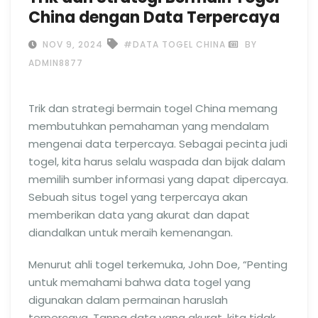
China dengan Data Terpercaya
NOV 9, 2024
#DATA TOGEL CHINA
BY
ADMIN8877
Trik dan strategi bermain togel China memang
membutuhkan pemahaman yang mendalam
mengenai data terpercaya. Sebagai pecinta judi
togel, kita harus selalu waspada dan bijak dalam
memilih sumber informasi yang dapat dipercaya.
Sebuah situs togel yang terpercaya akan
memberikan data yang akurat dan dapat
diandalkan untuk meraih kemenangan.
Menurut ahli togel terkemuka, John Doe, “Penting
untuk memahami bahwa data togel yang
digunakan dalam permainan haruslah
terpercaya. Tanpa data yang akurat, kita tidak