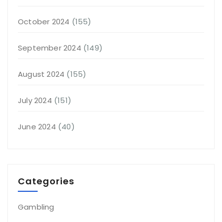
October 2024
(155)
September 2024
(149)
August 2024
(155)
July 2024
(151)
June 2024
(40)
Categories
Gambling