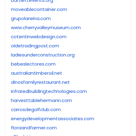
bartlettevents.org
moveablecontainer.com
grupolareina.com
www.cherryvalleymuseum.com
cotentinwebdesign.com
oldetradingpost.com
ladiesunderconstruction.org
bebeslectores.com
australiantimberoil.net
dinosfamilyrestaurant.net
infraredbuildingtechnologies.com
harvesttablehermann.com
carrosdegolfclub.com
energydevelopmentassociates.com
floraandfarmer.com