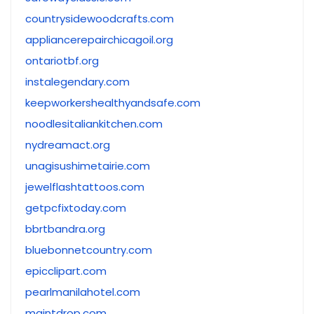
countrysidewoodcrafts.com
appliancerepairchicagoil.org
ontariotbf.org
instalegendary.com
keepworkershealthyandsafe.com
noodlesitaliankitchen.com
nydreamact.org
unagisushimetairie.com
jewelflashtattoos.com
getpcfixtoday.com
bbrtbandra.org
bluebonnetcountry.com
epicclipart.com
pearlmanilahotel.com
maintdrop.com