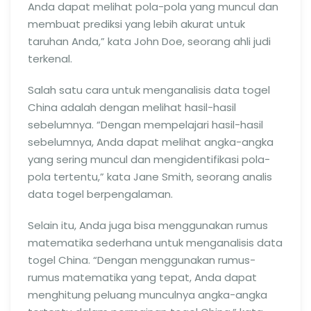
Anda dapat melihat pola-pola yang muncul dan
membuat prediksi yang lebih akurat untuk
taruhan Anda,” kata John Doe, seorang ahli judi
terkenal.
Salah satu cara untuk menganalisis data togel
China adalah dengan melihat hasil-hasil
sebelumnya. “Dengan mempelajari hasil-hasil
sebelumnya, Anda dapat melihat angka-angka
yang sering muncul dan mengidentifikasi pola-
pola tertentu,” kata Jane Smith, seorang analis
data togel berpengalaman.
Selain itu, Anda juga bisa menggunakan rumus
matematika sederhana untuk menganalisis data
togel China. “Dengan menggunakan rumus-
rumus matematika yang tepat, Anda dapat
menghitung peluang munculnya angka-angka