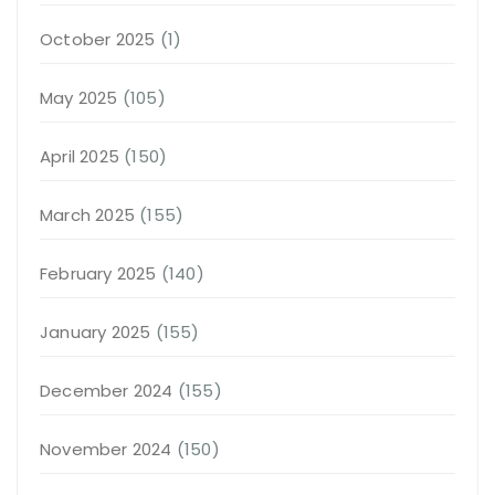
October 2025
(1)
May 2025
(105)
April 2025
(150)
March 2025
(155)
February 2025
(140)
January 2025
(155)
December 2024
(155)
November 2024
(150)