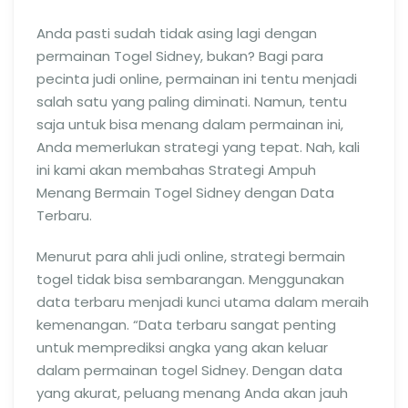
Anda pasti sudah tidak asing lagi dengan
permainan Togel Sidney, bukan? Bagi para
pecinta judi online, permainan ini tentu menjadi
salah satu yang paling diminati. Namun, tentu
saja untuk bisa menang dalam permainan ini,
Anda memerlukan strategi yang tepat. Nah, kali
ini kami akan membahas Strategi Ampuh
Menang Bermain Togel Sidney dengan Data
Terbaru.
Menurut para ahli judi online, strategi bermain
togel tidak bisa sembarangan. Menggunakan
data terbaru menjadi kunci utama dalam meraih
kemenangan. “Data terbaru sangat penting
untuk memprediksi angka yang akan keluar
dalam permainan togel Sidney. Dengan data
yang akurat, peluang menang Anda akan jauh