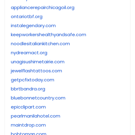
appliancerepairchicagoil.org
ontariotbf.org
instalegendary.com
keepworkershealthyandsafe.com
noodlesitaliankitchen.com
nydreamact.org
unagisushimetairie.com
jewelflashtattoos.com
getpcfixtoday.com
bbrtbandra.org
bluebonnetcountry.com
epicclipart.com
pearlmanilahotel.com
maintdrop.com
bobtoman.com