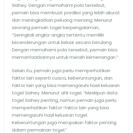
Sidney. Dengan memahami pola tersebut,
pemain bisa membuat prediksi yang lebih akurat
dan meningkatkan peluang menang. Menurut
seorang pemain togel berpengalaman,
“Seringkali angka-angka tertentu memiliki
kecenderungan untuk keluar secara berulang.
Dengan memahami pola tersebut, pemain bisa
memanfaatkannya untuk meraih kemenangan.”
Selain itu, pemain juga perlu memperhatikan
faktor lain seperti cuaca, keberuntungan, dan
faktor lain yang bisa memengaruhi hasil keluaran
togel Sidney. Menurut ahli togel, “Meskipun data
togel Sidney penting, namun pemain juga perlu
memperhatikan faktor-faktor lain yang bisa
memengaruhi hasil keluaran togel.
Keberuntungan juga merupakan faktor penting
dalam permainan togel.”