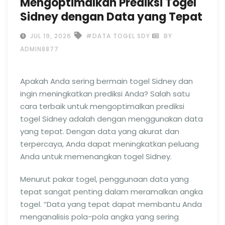
Mengoptimalkan Prediksi Togel
Sidney dengan Data yang Tepat
JUL 19, 2026
#DATA TOGEL SDY
BY
ADMIN8877
Apakah Anda sering bermain togel Sidney dan
ingin meningkatkan prediksi Anda? Salah satu
cara terbaik untuk mengoptimalkan prediksi
togel Sidney adalah dengan menggunakan data
yang tepat. Dengan data yang akurat dan
terpercaya, Anda dapat meningkatkan peluang
Anda untuk memenangkan togel Sidney.
Menurut pakar togel, penggunaan data yang
tepat sangat penting dalam meramalkan angka
togel. “Data yang tepat dapat membantu Anda
menganalisis pola-pola angka yang sering