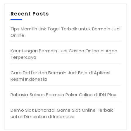
Recent Posts
Tips Memilih Link Togel Terbaik untuk Bermain Judi
Online
Keuntungan Bermain Judi Casino Online di Agen
Terpercaya
Cara Daftar dan Bermain Judi Bola di Aplikasi
Resmi Indonesia
Rahasia Sukses Bermain Poker Online di IDN Play
Demo Slot Bonanza: Game Slot Online Terbaik
untuk Dimainkan di Indonesia