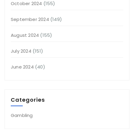
October 2024
(155)
September 2024
(149)
August 2024
(155)
July 2024
(151)
June 2024
(40)
Categories
Gambling