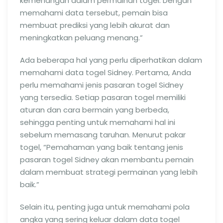
kemenangan dalam permainan togel. Dengan
memahami data tersebut, pemain bisa
membuat prediksi yang lebih akurat dan
meningkatkan peluang menang.”
Ada beberapa hal yang perlu diperhatikan dalam
memahami data togel Sidney. Pertama, Anda
perlu memahami jenis pasaran togel Sidney
yang tersedia. Setiap pasaran togel memiliki
aturan dan cara bermain yang berbeda,
sehingga penting untuk memahami hal ini
sebelum memasang taruhan. Menurut pakar
togel, “Pemahaman yang baik tentang jenis
pasaran togel Sidney akan membantu pemain
dalam membuat strategi permainan yang lebih
baik.”
Selain itu, penting juga untuk memahami pola
angka yang sering keluar dalam data togel