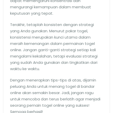
dapat memengaruhi konsentrasi dan
mengurangi kemampuan dalam membuat
keputusan yang tepat.
Terakhir, tetaplah konsisten dengan strategi
yang Anda gunakan. Menurut pakar togel,
konsistensi merupakan kunci utama dalam
meraih kemenangan dalam permainan togel
online. Jangan ganti-ganti strategi setiap kali
mengalami kekalahan, tetapi evaluasi strategi
yang sudah Anda gunakan dan tingkatkan dari
waktu ke waktu.
Dengan menerapkan tips-tips di atas, dijamin
peluang Anda untuk menang togel di bandar
online akan semakin besar. Jadi, jangan ragu
untuk mencoba dan terus berlatih agar menjadi
seorang pemain togel online yang sukses!
Semoga berhasil!