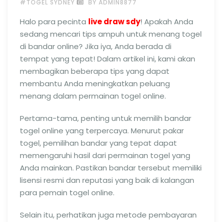
#TOGEL SYDNEY
BY ADMIN8877
Halo para pecinta
live draw sdy
! Apakah Anda
sedang mencari tips ampuh untuk menang togel
di bandar online? Jika iya, Anda berada di
tempat yang tepat! Dalam artikel ini, kami akan
membagikan beberapa tips yang dapat
membantu Anda meningkatkan peluang
menang dalam permainan togel online.
Pertama-tama, penting untuk memilih bandar
togel online yang terpercaya. Menurut pakar
togel, pemilihan bandar yang tepat dapat
memengaruhi hasil dari permainan togel yang
Anda mainkan. Pastikan bandar tersebut memiliki
lisensi resmi dan reputasi yang baik di kalangan
para pemain togel online.
Selain itu, perhatikan juga metode pembayaran