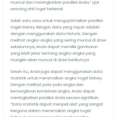
muncul dan meningkatkan prediksi Anda,” ujar
seorang ahli togel terkenal.
Salah satu cara untuk mengoptimalkan prediksi
togel Sidney dengan data yang tepat adalah
dengan menggunakan data historis. Dengan
melihat angka-angka yang sering muncul di draw
sebelumnya, Anda dapat memiliki gambaran
yang lebih jelas tentang angka-angka yang
mungkin akan muncul di draw berikutnya.
Selain itu, Anda juga dapat menggunakan data
statistik untuk meramalkan angka togel Sidney.
Dengan melihat pola-pola angka dan
kemungkinan kombinasi angka, Anda dapat
meningkatkan prediksi Anda secara signifikan.
“Data statistik dapat menjadi alat yang sangat
berguna dalam meramalkan angka togel