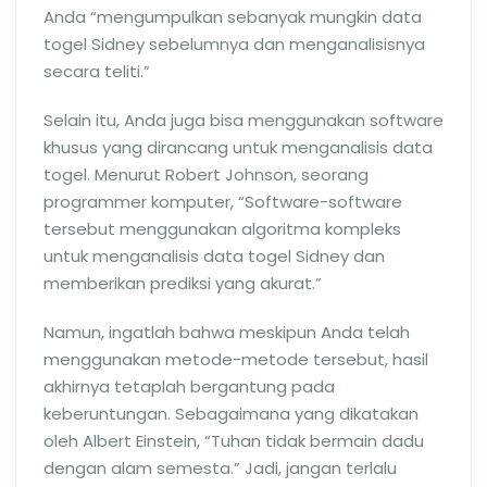
Anda “mengumpulkan sebanyak mungkin data
togel Sidney sebelumnya dan menganalisisnya
secara teliti.”
Selain itu, Anda juga bisa menggunakan software
khusus yang dirancang untuk menganalisis data
togel. Menurut Robert Johnson, seorang
programmer komputer, “Software-software
tersebut menggunakan algoritma kompleks
untuk menganalisis data togel Sidney dan
memberikan prediksi yang akurat.”
Namun, ingatlah bahwa meskipun Anda telah
menggunakan metode-metode tersebut, hasil
akhirnya tetaplah bergantung pada
keberuntungan. Sebagaimana yang dikatakan
oleh Albert Einstein, “Tuhan tidak bermain dadu
dengan alam semesta.” Jadi, jangan terlalu