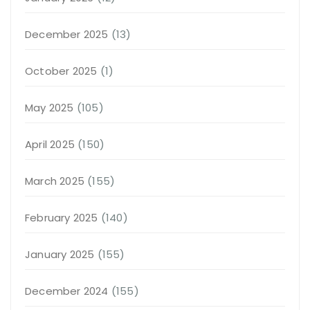
December 2025
(13)
October 2025
(1)
May 2025
(105)
April 2025
(150)
March 2025
(155)
February 2025
(140)
January 2025
(155)
December 2024
(155)