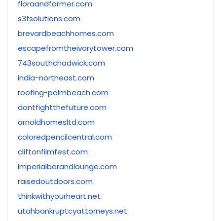
floraandfarmer.com
s3fsolutions.com
brevardbeachhomes.com
escapefromtheivorytower.com
743southchadwick.com
india-northeast.com
roofing-palmbeach.com
dontfightthefuture.com
arnoldhomesltd.com
coloredpencilcentral.com
cliftonfilmfest.com
imperialbarandlounge.com
raisedoutdoors.com
thinkwithyourheart.net
utahbankruptcyattorneys.net