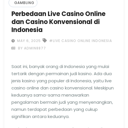
GAMBLING
Perbedaan Live Casino Online
dan Casino Konvensional di
Indonesia
MAY 6, 2025
#LIVE CASINO ONLINE INDONESIA
BY ADMIN8877
Saat ini, banyak orang di Indonesia yang mulai
tertarik dengan permainan judi kasino. Ada dua
jenis kasino yang populer di Indonesia, yaitu live
casino online dan casino konvensional. Meskipun
keduanya sama-sama menawarkan
pengalaman bermain judi yang menyenangkan,
namun terdapat perbedaan yang cukup
signifikan antara keduanya.