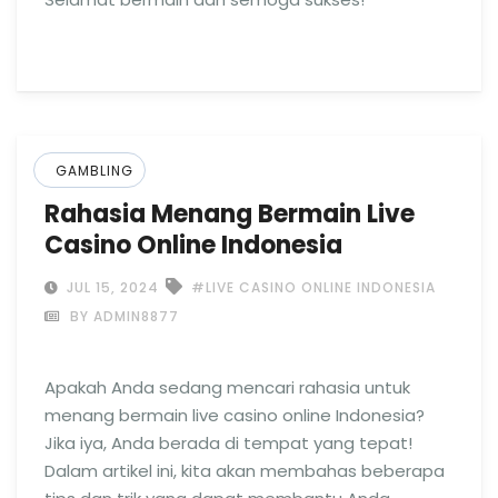
GAMBLING
Rahasia Menang Bermain Live
Casino Online Indonesia
JUL 15, 2024
#LIVE CASINO ONLINE INDONESIA
BY ADMIN8877
Apakah Anda sedang mencari rahasia untuk
menang bermain live casino online Indonesia?
Jika iya, Anda berada di tempat yang tepat!
Dalam artikel ini, kita akan membahas beberapa