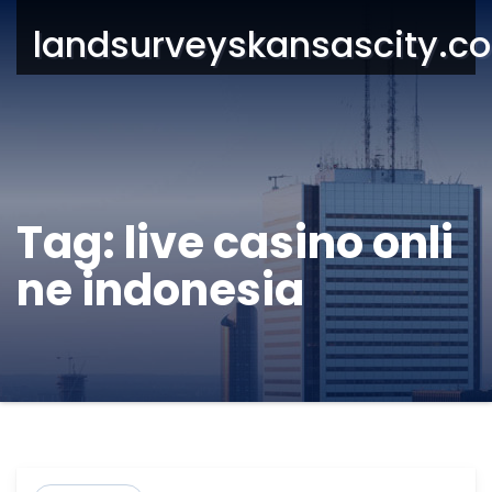
landsurveyskansascity.c
Tag:
live casino onli
ne indonesia