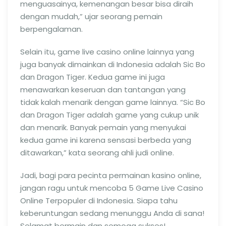
menguasainya, kemenangan besar bisa diraih
dengan mudah,” ujar seorang pemain
berpengalaman.
Selain itu, game live casino online lainnya yang
juga banyak dimainkan di Indonesia adalah Sic Bo
dan Dragon Tiger. Kedua game ini juga
menawarkan keseruan dan tantangan yang
tidak kalah menarik dengan game lainnya. “Sic Bo
dan Dragon Tiger adalah game yang cukup unik
dan menarik. Banyak pemain yang menyukai
kedua game ini karena sensasi berbeda yang
ditawarkan,” kata seorang ahli judi online.
Jadi, bagi para pecinta permainan kasino online,
jangan ragu untuk mencoba 5 Game Live Casino
Online Terpopuler di Indonesia. Siapa tahu
keberuntungan sedang menunggu Anda di sana!
Selamat bermain dan semoga sukses!