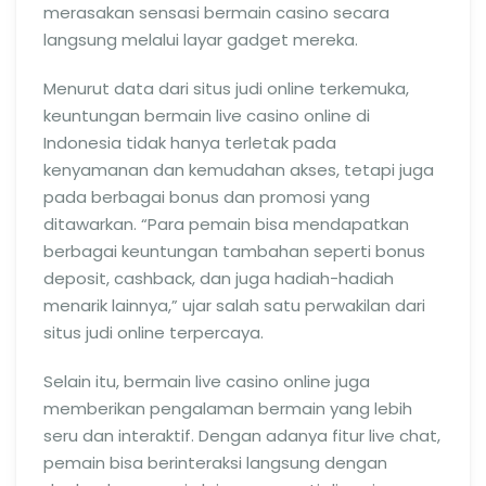
merasakan sensasi bermain casino secara
langsung melalui layar gadget mereka.
Menurut data dari situs judi online terkemuka,
keuntungan bermain live casino online di
Indonesia tidak hanya terletak pada
kenyamanan dan kemudahan akses, tetapi juga
pada berbagai bonus dan promosi yang
ditawarkan. “Para pemain bisa mendapatkan
berbagai keuntungan tambahan seperti bonus
deposit, cashback, dan juga hadiah-hadiah
menarik lainnya,” ujar salah satu perwakilan dari
situs judi online terpercaya.
Selain itu, bermain live casino online juga
memberikan pengalaman bermain yang lebih
seru dan interaktif. Dengan adanya fitur live chat,
pemain bisa berinteraksi langsung dengan