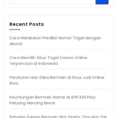
Recent Posts
Cara Melakukan Prediksi Nomor Togel dengan
Akurat
Cara Memilih Situs Togel Casino Online
Terpercaya di Indonesia
Peraturan dan Etika Bermain di Situs Judi Online
Bola
Keuntungan Bermain Game di APK IDN Play:
Peluang Menang Besar
Rahasia Sukses Bermain Slot Gratis: Tips dan Trik