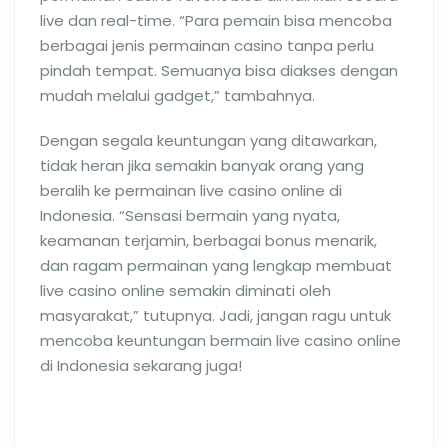
live dan real-time. “Para pemain bisa mencoba
berbagai jenis permainan casino tanpa perlu
pindah tempat. Semuanya bisa diakses dengan
mudah melalui gadget,” tambahnya.
Dengan segala keuntungan yang ditawarkan,
tidak heran jika semakin banyak orang yang
beralih ke permainan live casino online di
Indonesia. “Sensasi bermain yang nyata,
keamanan terjamin, berbagai bonus menarik,
dan ragam permainan yang lengkap membuat
live casino online semakin diminati oleh
masyarakat,” tutupnya. Jadi, jangan ragu untuk
mencoba keuntungan bermain live casino online
di Indonesia sekarang juga!