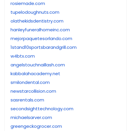
rosiemade.com
tupelodoughnuts.com
olathekidsdentistry.com
hanleyfuneralhomeinc.com
mejorpaquetesorlando.com
1stand10sportsbarandgrill.com
w4btx.com
angelstouchnaillash.com
kabbalahacademy.net
smilondental.com
newstarcollision.com
sasrentals.com
secondsighttechnology.com
michaelsarver.com
greengeckogrocer.com