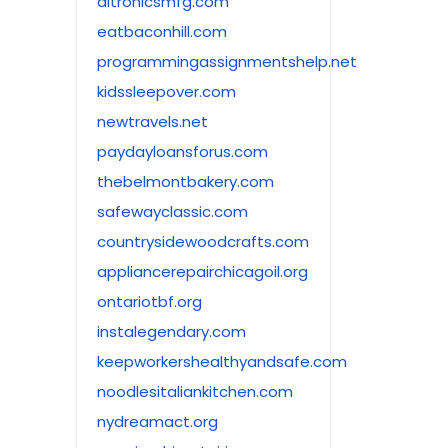
altronicsmfg.com
eatbaconhill.com
programmingassignmentshelp.net
kidssleepover.com
newtravels.net
paydayloansforus.com
thebelmontbakery.com
safewayclassic.com
countrysidewoodcrafts.com
appliancerepairchicagoil.org
ontariotbf.org
instalegendary.com
keepworkershealthyandsafe.com
noodlesitaliankitchen.com
nydreamact.org