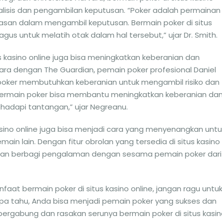
nalisis dan pengambilan keputusan. “Poker adalah permainan
san dalam mengambil keputusan. Bermain poker di situs
agus untuk melatih otak dalam hal tersebut,” ujar Dr. Smith.
us kasino online juga bisa meningkatkan keberanian dan
ra dengan The Guardian, pemain poker profesional Daniel
ker membutuhkan keberanian untuk mengambil risiko dan
“Bermain poker bisa membantu meningkatkan keberanian da
hadapi tantangan,” ujar Negreanu.
kasino online juga bisa menjadi cara yang menyenangkan untu
main lain. Dengan fitur obrolan yang tersedia di situs kasino
i dan berbagi pengalaman dengan sesama pemain poker dari
faat bermain poker di situs kasino online, jangan ragu untu
pa tahu, Anda bisa menjadi pemain poker yang sukses dan
ergabung dan rasakan serunya bermain poker di situs kasi