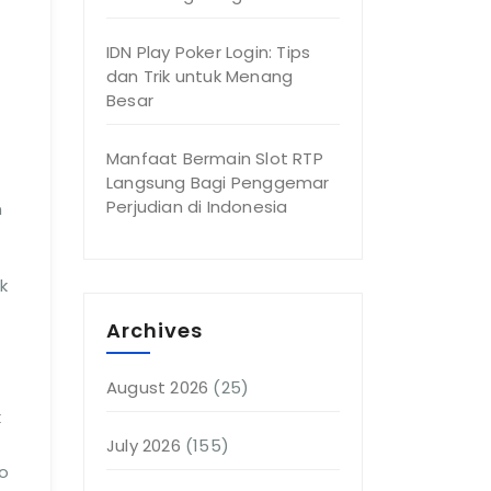
IDN Play Poker Login: Tips
dan Trik untuk Menang
Besar
Manfaat Bermain Slot RTP
Langsung Bagi Penggemar
Perjudian di Indonesia
n
k
Archives
August 2026
(25)
k
July 2026
(155)
no