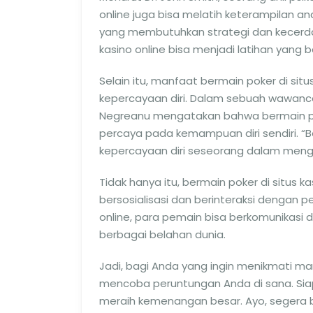
online juga bisa melatih keterampilan a
yang membutuhkan strategi dan kecerda
kasino online bisa menjadi latihan yang b
Selain itu, manfaat bermain poker di sit
kepercayaan diri. Dalam sebuah wawanca
Negreanu mengatakan bahwa bermain po
percaya pada kemampuan diri sendiri. 
kepercayaan diri seseorang dalam meng
Tidak hanya itu, bermain poker di situs 
bersosialisasi dan berinteraksi dengan pe
online, para pemain bisa berkomunikas
berbagai belahan dunia.
Jadi, bagi Anda yang ingin menikmati man
mencoba peruntungan Anda di sana. Sia
meraih kemenangan besar. Ayo, segera b