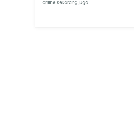
online sekarang juga!