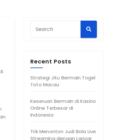
Recent Posts
di
Strategi Jitu Bermain Togel
Toto Macau
Keseruan Bermain di Kasino
Online Terbesar di
n
Indonesia
ain
Trik Menonton Judi Bola Live
Streaming dengan Lancar