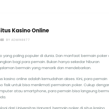
itus Kasino Online
BY ADMIN8877
o yang paling populer di dunia. Dan manfaat bermain poker 
tungkan bagi para pemain. Bukan hanya sekedar hiburan
ngalaman bermain yang menarik dan mendebarkan.
us kasino online adalah kemudahan akses. Kini, para pemain
sino fisik untuk bisa menikmati permainan poker. Cukup denga
komputer atau smartphone, para pemain bisa langsung berm
ada.
logi dari Universitas Harvard, bermain poker di situs kasino