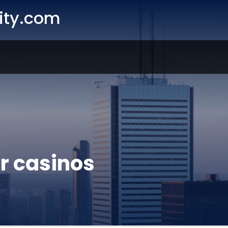
ity.com
r casinos