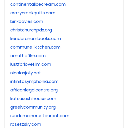
continentalicecream.com
crazycreekquilts.com
binkdavies.com
christchurchpdx.org
kenabrahambooks.com
commune-kitchen.com
amuthefilm.com
lustforlovefilm.com
nicolasjolly.net
infinitasymphonia.com
africanlegalcentre.org
katsusushihouse.com
greelycommunity.org
ruedumainerestaurant.com
rosetzsky.com