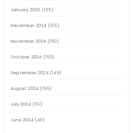
January 2025
(155)
December 2024
(155)
November 2024
(150)
October 2024
(155)
September 2024
(149)
August 2024
(155)
July 2024
(151)
June 2024
(40)