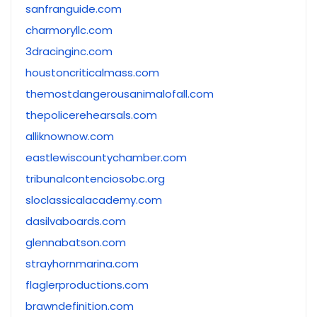
sanfranguide.com
charmoryllc.com
3dracinginc.com
houstoncriticalmass.com
themostdangerousanimalofall.com
thepolicerehearsals.com
alliknownow.com
eastlewiscountychamber.com
tribunalcontenciosobc.org
sloclassicalacademy.com
dasilvaboards.com
glennabatson.com
strayhornmarina.com
flaglerproductions.com
brawndefinition.com