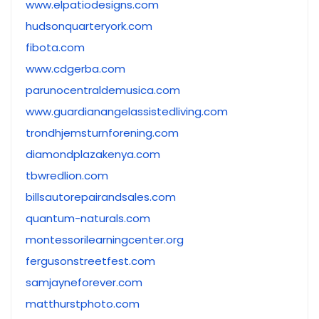
www.elpatiodesigns.com
hudsonquarteryork.com
fibota.com
www.cdgerba.com
parunocentraldemusica.com
www.guardianangelassistedliving.com
trondhjemsturnforening.com
diamondplazakenya.com
tbwredlion.com
billsautorepairandsales.com
quantum-naturals.com
montessorilearningcenter.org
fergusonstreetfest.com
samjayneforever.com
matthurstphoto.com