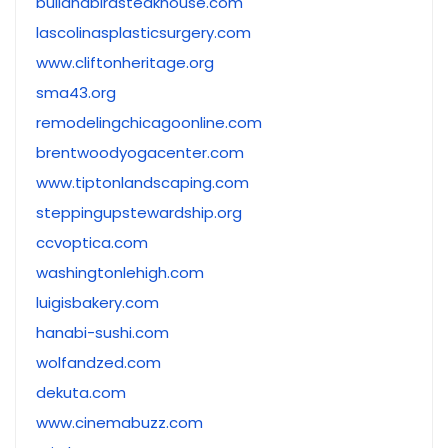
bullandbirdsteakhouse.com
lascolinasplasticsurgery.com
www.cliftonheritage.org
sma43.org
remodelingchicagoonline.com
brentwoodyogacenter.com
www.tiptonlandscaping.com
steppingupstewardship.org
ccvoptica.com
washingtonlehigh.com
luigisbakery.com
hanabi-sushi.com
wolfandzed.com
dekuta.com
www.cinemabuzz.com