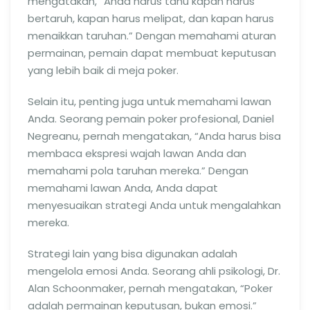
mengatakan, “Anda harus tahu kapan harus
bertaruh, kapan harus melipat, dan kapan harus
menaikkan taruhan.” Dengan memahami aturan
permainan, pemain dapat membuat keputusan
yang lebih baik di meja poker.
Selain itu, penting juga untuk memahami lawan
Anda. Seorang pemain poker profesional, Daniel
Negreanu, pernah mengatakan, “Anda harus bisa
membaca ekspresi wajah lawan Anda dan
memahami pola taruhan mereka.” Dengan
memahami lawan Anda, Anda dapat
menyesuaikan strategi Anda untuk mengalahkan
mereka.
Strategi lain yang bisa digunakan adalah
mengelola emosi Anda. Seorang ahli psikologi, Dr.
Alan Schoonmaker, pernah mengatakan, “Poker
adalah permainan keputusan, bukan emosi.”