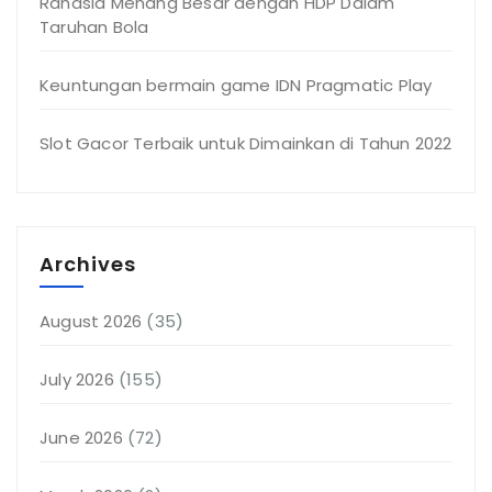
Rahasia Menang Besar dengan HDP Dalam
Taruhan Bola
Keuntungan bermain game IDN Pragmatic Play
Slot Gacor Terbaik untuk Dimainkan di Tahun 2022
Archives
August 2026
(35)
July 2026
(155)
June 2026
(72)