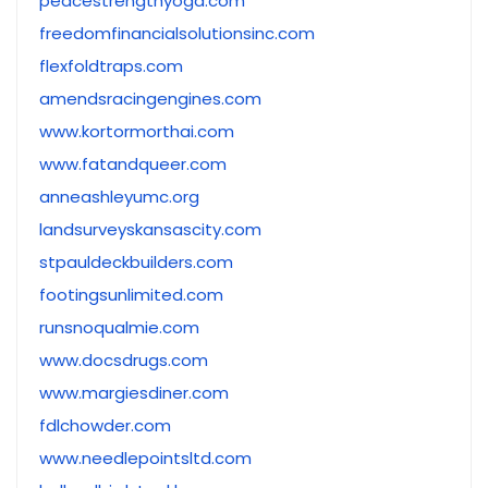
peacestrengthyoga.com
freedomfinancialsolutionsinc.com
flexfoldtraps.com
amendsracingengines.com
www.kortormorthai.com
www.fatandqueer.com
anneashleyumc.org
landsurveyskansascity.com
stpauldeckbuilders.com
footingsunlimited.com
runsnoqualmie.com
www.docsdrugs.com
www.margiesdiner.com
fdlchowder.com
www.needlepointsltd.com