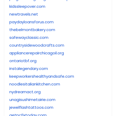
kidssleepover.com
newtravels.net
paydayloansforus.com
thebelmontbakery.com
safewayclassic.com
countrysidewoodcrafts.com
appliancerepairchicagoil.org
ontariotbf.org
instalegendary.com
keepworkershealthyandsafe.com
noodlesitaliankitchen.com
nydreamact.org
unagisushimetairie.com
jewelflashtattoos.com
getpcfixtoday.com