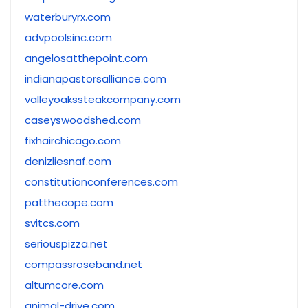
waterburyrx.com
advpoolsinc.com
angelosatthepoint.com
indianapastorsalliance.com
valleyoakssteakcompany.com
caseyswoodshed.com
fixhairchicago.com
denizliesnaf.com
constitutionconferences.com
patthecope.com
svitcs.com
seriouspizza.net
compassroseband.net
altumcore.com
animal-drive.com