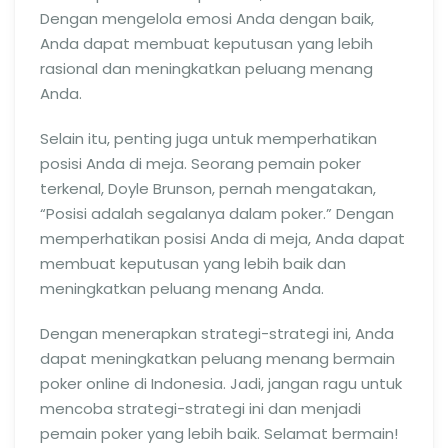
Dengan mengelola emosi Anda dengan baik,
Anda dapat membuat keputusan yang lebih
rasional dan meningkatkan peluang menang
Anda.
Selain itu, penting juga untuk memperhatikan
posisi Anda di meja. Seorang pemain poker
terkenal, Doyle Brunson, pernah mengatakan,
“Posisi adalah segalanya dalam poker.” Dengan
memperhatikan posisi Anda di meja, Anda dapat
membuat keputusan yang lebih baik dan
meningkatkan peluang menang Anda.
Dengan menerapkan strategi-strategi ini, Anda
dapat meningkatkan peluang menang bermain
poker online di Indonesia. Jadi, jangan ragu untuk
mencoba strategi-strategi ini dan menjadi
pemain poker yang lebih baik. Selamat bermain!