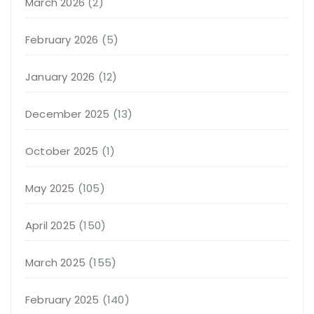
March 2026
(2)
February 2026
(5)
January 2026
(12)
December 2025
(13)
October 2025
(1)
May 2025
(105)
April 2025
(150)
March 2025
(155)
February 2025
(140)