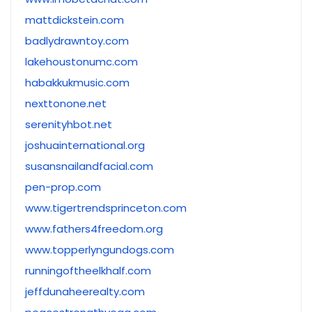
mattdickstein.com
badlydrawntoy.com
lakehoustonumc.com
habakkukmusic.com
nexttonone.net
serenityhbot.net
joshuainternational.org
susansnailandfacial.com
pen-prop.com
www.tigertrendsprinceton.com
www.fathers4freedom.org
www.topperlyngundogs.com
runningoftheelkhalf.com
jeffdunaheerealty.com