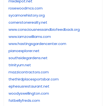
mixdepot.net
rosewoodmcs.com
sycamorehistory.org
cornerstonerealty.net
www.consciousnessandbiofeedback.org
www.iamzowilliams.com
www.hastingsgardencenter.com
pianoexplorer.net
southsidegardens.net
trinityum.net
mazzicontractors.com
thethirdplacesportsbar.com
ephesusrestaurant.net
woodyswellington.com
fatbellyfreds.com