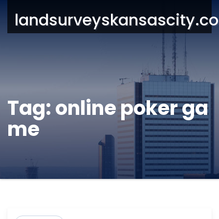
landsurveyskansascity.c
Tag:
online poker ga
me