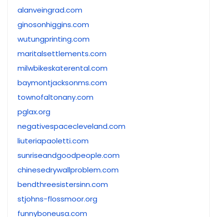
alanveingrad.com
ginosonhiggins.com
wutungprinting.com
maritalsettlements.com
milwbikeskaterental.com
baymontjacksonms.com
townofaltonany.com
pglax.org
negativespacecleveland.com
liuteriapaoletti.com
sunriseandgoodpeople.com
chinesedrywallproblem.com
bendthreesistersinn.com
stjohns-flossmoor.org
funnyboneusa.com