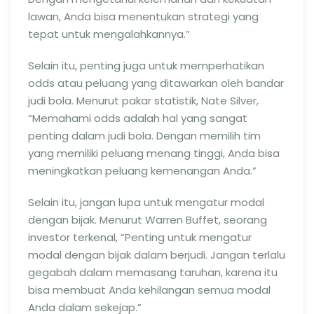
lawan, Anda bisa menentukan strategi yang
tepat untuk mengalahkannya.”
Selain itu, penting juga untuk memperhatikan
odds atau peluang yang ditawarkan oleh bandar
judi bola. Menurut pakar statistik, Nate Silver,
“Memahami odds adalah hal yang sangat
penting dalam judi bola. Dengan memilih tim
yang memiliki peluang menang tinggi, Anda bisa
meningkatkan peluang kemenangan Anda.”
Selain itu, jangan lupa untuk mengatur modal
dengan bijak. Menurut Warren Buffet, seorang
investor terkenal, “Penting untuk mengatur
modal dengan bijak dalam berjudi. Jangan terlalu
gegabah dalam memasang taruhan, karena itu
bisa membuat Anda kehilangan semua modal
Anda dalam sekejap.”