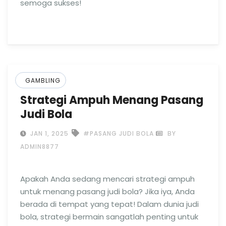
semoga sukses!
GAMBLING
Strategi Ampuh Menang Pasang
Judi Bola
JAN 1, 2025
#PASANG JUDI BOLA
BY
ADMIN8877
Apakah Anda sedang mencari strategi ampuh
untuk menang pasang judi bola? Jika iya, Anda
berada di tempat yang tepat! Dalam dunia judi
bola, strategi bermain sangatlah penting untuk