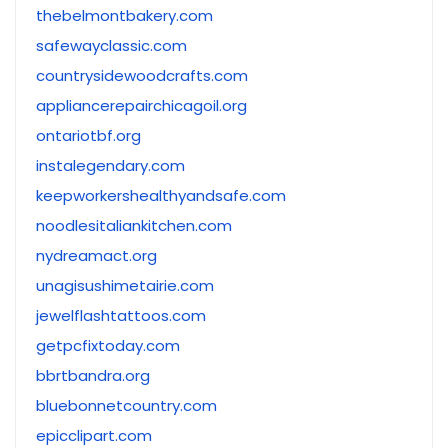
thebelmontbakery.com
safewayclassic.com
countrysidewoodcrafts.com
appliancerepairchicagoil.org
ontariotbf.org
instalegendary.com
keepworkershealthyandsafe.com
noodlesitaliankitchen.com
nydreamact.org
unagisushimetairie.com
jewelflashtattoos.com
getpcfixtoday.com
bbrtbandra.org
bluebonnetcountry.com
epicclipart.com