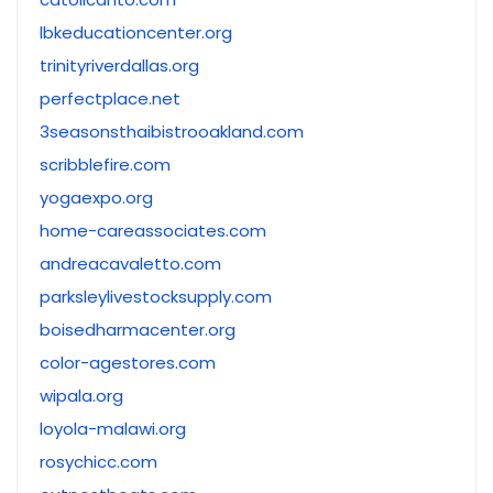
lbkeducationcenter.org
trinityriverdallas.org
perfectplace.net
3seasonsthaibistrooakland.com
scribblefire.com
yogaexpo.org
home-careassociates.com
andreacavaletto.com
parksleylivestocksupply.com
boisedharmacenter.org
color-agestores.com
wipala.org
loyola-malawi.org
rosychicc.com