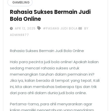
GAMBLING
Rahasia Sukses Bermain Judi
Bola Online
APR 12, 2025
#PASANG JUDI BOLA
BY
ADMIN8877
Rahasia Sukses Bermain Judi Bola Online
Halo para pecinta judi bola online! Apakah kalian
sedang mencari rahasia sukses untuk
memenangkan taruhan dalam permainan ini?
Jika iya, kalian berada di tempat yang tepat. Kali
ini, kita akan membahas beberapa tips dan trik
dari para ahli dalam dunia judi bola online.
Pertama-tama, para ahli menyarankan agar
kalian memiliki pengetahuan yang mendalam