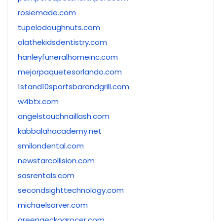
rosiemade.com
tupelodoughnuts.com
olathekidsdentistry.com
hanleyfuneralhomeinc.com
mejorpaquetesorlando.com
1stand10sportsbarandgrill.com
w4btx.com
angelstouchnaillash.com
kabbalahacademy.net
smilondental.com
newstarcollision.com
sasrentals.com
secondsighttechnology.com
michaelsarver.com
greengeckogrocer.com