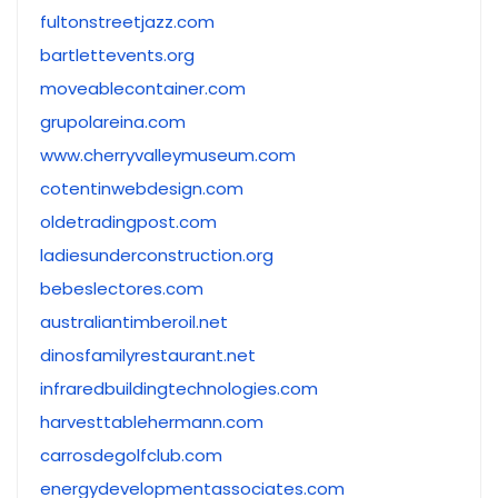
fultonstreetjazz.com
bartlettevents.org
moveablecontainer.com
grupolareina.com
www.cherryvalleymuseum.com
cotentinwebdesign.com
oldetradingpost.com
ladiesunderconstruction.org
bebeslectores.com
australiantimberoil.net
dinosfamilyrestaurant.net
infraredbuildingtechnologies.com
harvesttablehermann.com
carrosdegolfclub.com
energydevelopmentassociates.com