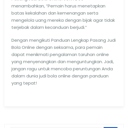
menambahkan, “Pemain harus menetapkan
batas kekalahan dan kemenangan serta
mengelola uang mereka dengan bijak agar tidak
terjebak dalam kecanduan berjudi.”
Dengan mengikuti Panduan Lengkap Pasang Judi
Bola Online dengan seksama, para pemain
dapat menikmati pengalaman taruhan online
yang menyenangkan dan menguntungkan. Jadi,
jangan ragu untuk mencoba peruntungan Anda
dalam dunia judi bola online dengan panduan
yang tepat!