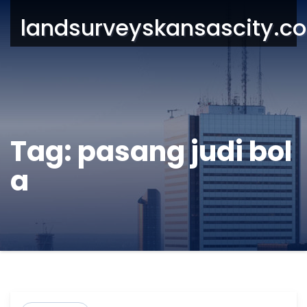
landsurveyskansascity.c
Tag:
pasang judi bol
a