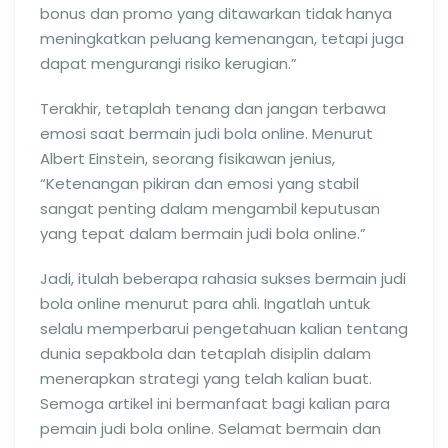
bonus dan promo yang ditawarkan tidak hanya
meningkatkan peluang kemenangan, tetapi juga
dapat mengurangi risiko kerugian.”
Terakhir, tetaplah tenang dan jangan terbawa
emosi saat bermain judi bola online. Menurut
Albert Einstein, seorang fisikawan jenius,
“Ketenangan pikiran dan emosi yang stabil
sangat penting dalam mengambil keputusan
yang tepat dalam bermain judi bola online.”
Jadi, itulah beberapa rahasia sukses bermain judi
bola online menurut para ahli. Ingatlah untuk
selalu memperbarui pengetahuan kalian tentang
dunia sepakbola dan tetaplah disiplin dalam
menerapkan strategi yang telah kalian buat.
Semoga artikel ini bermanfaat bagi kalian para
pemain judi bola online. Selamat bermain dan