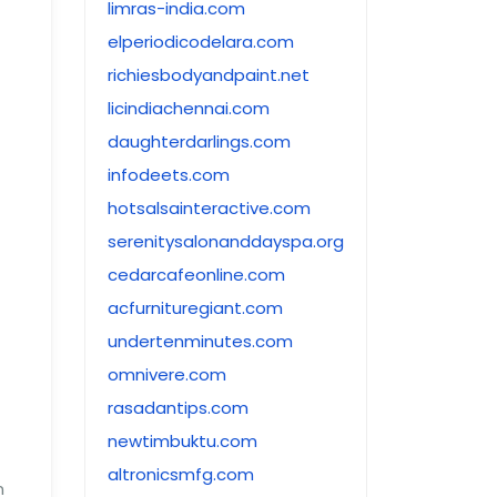
limras-india.com
elperiodicodelara.com
richiesbodyandpaint.net
licindiachennai.com
daughterdarlings.com
infodeets.com
hotsalsainteractive.com
serenitysalonanddayspa.org
cedarcafeonline.com
acfurnituregiant.com
undertenminutes.com
omnivere.com
rasadantips.com
newtimbuktu.com
altronicsmfg.com
n