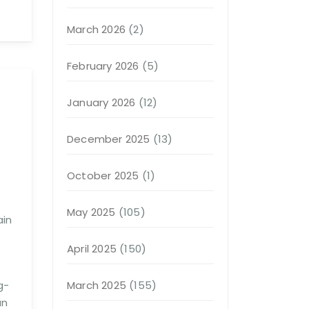
March 2026
(2)
February 2026
(5)
January 2026
(12)
December 2025
(13)
October 2025
(1)
May 2025
(105)
ain
April 2025
(150)
g-
March 2025
(155)
an