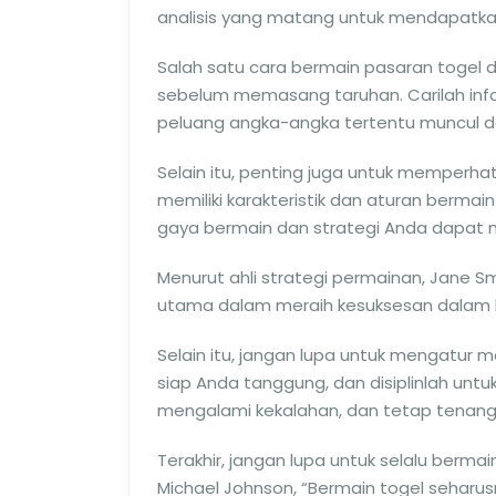
analisis yang matang untuk mendapatkan
Salah satu cara bermain pasaran togel d
sebelum memasang taruhan. Carilah info
peluang angka-angka tertentu muncul d
Selain itu, penting juga untuk memperha
memiliki karakteristik dan aturan berma
gaya bermain dan strategi Anda dapat
Menurut ahli strategi permainan, Jane 
utama dalam meraih kesuksesan dalam b
Selain itu, jangan lupa untuk mengatur 
siap Anda tanggung, dan disiplinlah untu
mengalami kekalahan, dan tetap tenang
Terakhir, jangan lupa untuk selalu berma
Michael Johnson, “Bermain togel sehar