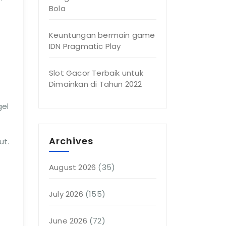
Bola
Keuntungan bermain game
IDN Pragmatic Play
Slot Gacor Terbaik untuk
Dimainkan di Tahun 2022
gel
Archives
ut.
August 2026
(35)
July 2026
(155)
June 2026
(72)