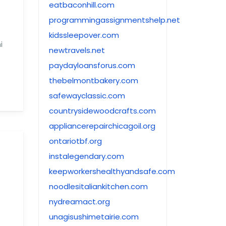
eatbaconhill.com
programmingassignmentshelp.net
kidssleepover.com
i
newtravels.net
paydayloansforus.com
thebelmontbakery.com
safewayclassic.com
countrysidewoodcrafts.com
appliancerepairchicagoil.org
ontariotbf.org
instalegendary.com
keepworkershealthyandsafe.com
noodlesitaliankitchen.com
nydreamact.org
unagisushimetairie.com