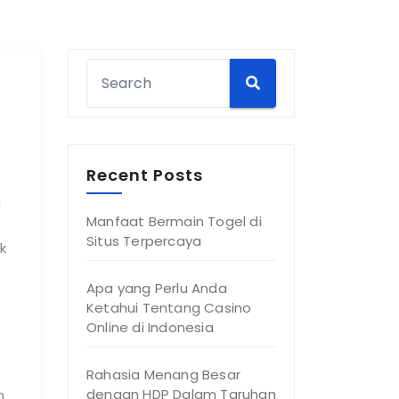
Recent Posts
a
Manfaat Bermain Togel di
Situs Terpercaya
k
Apa yang Perlu Anda
Ketahui Tentang Casino
Online di Indonesia
Rahasia Menang Besar
dengan HDP Dalam Taruhan
n