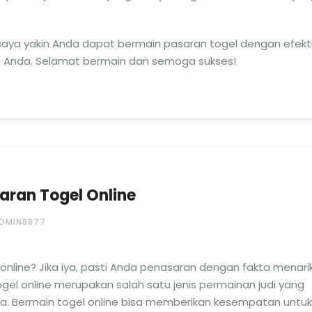
aya yakin Anda dapat bermain pasaran togel dengan efekti
Anda. Selamat bermain dan semoga sukses!
aran Togel Online
DMIN8877
line? Jika iya, pasti Anda penasaran dengan fakta menari
ogel online merupakan salah satu jenis permainan judi yang
ia. Bermain togel online bisa memberikan kesempatan untuk