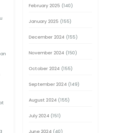
February 2025
(140)
lu
January 2025
(155)
December 2024
(155)
November 2024
(150)
gan
October 2024
(155)
i
September 2024
(149)
August 2024
(155)
at
July 2024
(151)
g
June 2024
(40)