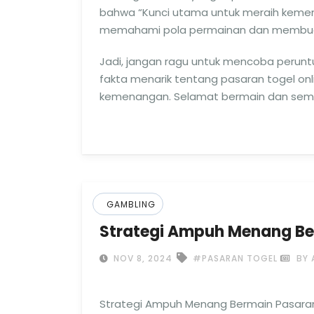
bahwa “Kunci utama untuk meraih keme
memahami pola permainan dan membuat 
Jadi, jangan ragu untuk mencoba perun
fakta menarik tentang pasaran togel on
kemenangan. Selamat bermain dan semo
GAMBLING
Strategi Ampuh Menang Be
NOV 8, 2024
#PASARAN TOGEL
BY 
Strategi Ampuh Menang Bermain Pasaran 