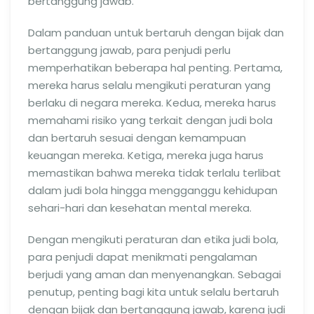
bertanggung jawab.”
Dalam panduan untuk bertaruh dengan bijak dan
bertanggung jawab, para penjudi perlu
memperhatikan beberapa hal penting. Pertama,
mereka harus selalu mengikuti peraturan yang
berlaku di negara mereka. Kedua, mereka harus
memahami risiko yang terkait dengan judi bola
dan bertaruh sesuai dengan kemampuan
keuangan mereka. Ketiga, mereka juga harus
memastikan bahwa mereka tidak terlalu terlibat
dalam judi bola hingga mengganggu kehidupan
sehari-hari dan kesehatan mental mereka.
Dengan mengikuti peraturan dan etika judi bola,
para penjudi dapat menikmati pengalaman
berjudi yang aman dan menyenangkan. Sebagai
penutup, penting bagi kita untuk selalu bertaruh
dengan bijak dan bertanggung jawab, karena judi