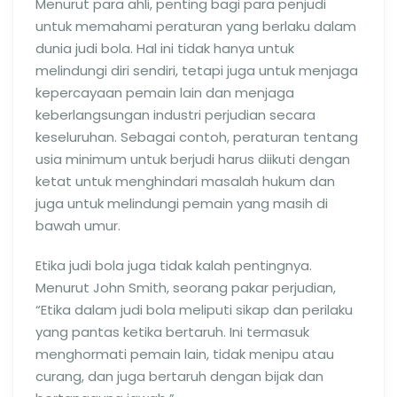
Menurut para ahli, penting bagi para penjudi
untuk memahami peraturan yang berlaku dalam
dunia judi bola. Hal ini tidak hanya untuk
melindungi diri sendiri, tetapi juga untuk menjaga
kepercayaan pemain lain dan menjaga
keberlangsungan industri perjudian secara
keseluruhan. Sebagai contoh, peraturan tentang
usia minimum untuk berjudi harus diikuti dengan
ketat untuk menghindari masalah hukum dan
juga untuk melindungi pemain yang masih di
bawah umur.
Etika judi bola juga tidak kalah pentingnya.
Menurut John Smith, seorang pakar perjudian,
“Etika dalam judi bola meliputi sikap dan perilaku
yang pantas ketika bertaruh. Ini termasuk
menghormati pemain lain, tidak menipu atau
curang, dan juga bertaruh dengan bijak dan