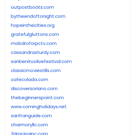
outpostboats.com
bytheendoftonight.com
hopeinthecities.org
gratefulgluttons.com
mobdroforpctv.com
cassandrasturdy.com
sanbenitoolivefestival.com
classicmoviestills.com
cafecolada.com
discoversoriano.com
thebeginnerspoint.com
www.comingholidays.net
sanfranguide.com
charmoryllc.com
3dracinginc.com