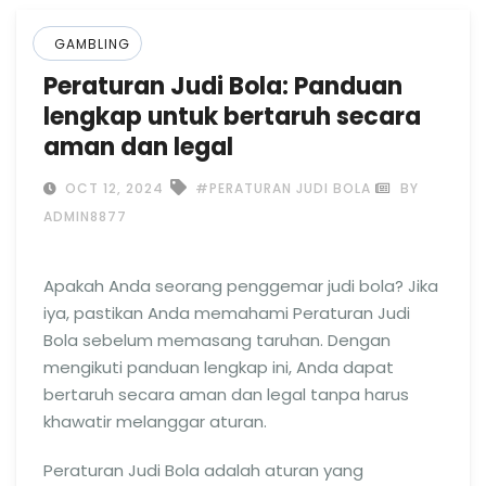
GAMBLING
Peraturan Judi Bola: Panduan
lengkap untuk bertaruh secara
aman dan legal
OCT 12, 2024
#PERATURAN JUDI BOLA
BY
ADMIN8877
Apakah Anda seorang penggemar judi bola? Jika
iya, pastikan Anda memahami Peraturan Judi
Bola sebelum memasang taruhan. Dengan
mengikuti panduan lengkap ini, Anda dapat
bertaruh secara aman dan legal tanpa harus
khawatir melanggar aturan.
Peraturan Judi Bola adalah aturan yang