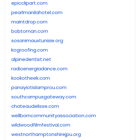
epicclipart.com
pearlmanilahotel.com
maintdrop.com
bobtoman.com
sosanimauxtunisie.org
kogroofing.com
alpinedentist.net
radioenergiadance.com
kookotheek.com
panayiotislamprou.com
southcampusgateway.com
chateaudelisse.com
wellborncommunityassociation.com
wildwoodfilmfestival.com
westnorthamptonshirejpu.org