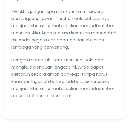
Terakhir, jangan lupa untuk bertaruh secara
bertanggung jawab. Taruhan bola seharusnya
menjadi hiburan semata, bukan menjadi sumber
masalah. Jika Anda merasa kesulitan mengontrol
diri Anda, segera cari bantuan dari ahli atau
lembaga yang berwenang.
Dengan mematuhi Peraturan Judi Bola dan
mengikuti panduan lengkap ini, Anda dapat
bertaruh secara aman dan legal tanpa harus
khawatir. Ingatlah bahwa judi bola seharusnya
menjadi hiburan semata, bukan menjadi sumber
masalah. Selamat bertaruh!