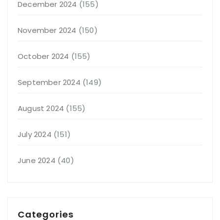
December 2024
(155)
November 2024
(150)
October 2024
(155)
September 2024
(149)
August 2024
(155)
July 2024
(151)
June 2024
(40)
Categories