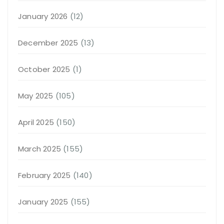
January 2026
(12)
December 2025
(13)
October 2025
(1)
May 2025
(105)
April 2025
(150)
March 2025
(155)
February 2025
(140)
January 2025
(155)