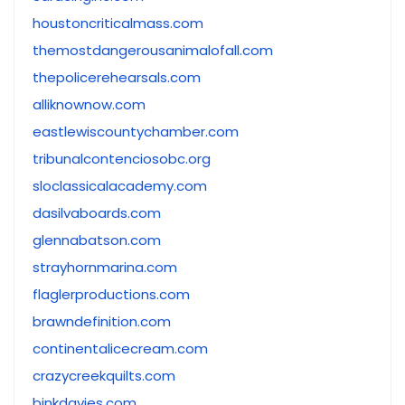
houstoncriticalmass.com
themostdangerousanimalofall.com
thepolicerehearsals.com
alliknownow.com
eastlewiscountychamber.com
tribunalcontenciosobc.org
sloclassicalacademy.com
dasilvaboards.com
glennabatson.com
strayhornmarina.com
flaglerproductions.com
brawndefinition.com
continentalicecream.com
crazycreekquilts.com
binkdavies.com