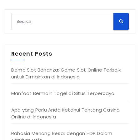
Recent Posts
Demo Slot Bonanza: Game Slot Online Terbaik
untuk Dimainkan di Indonesia
Manfaat Bermain Togel di Situs Terpercaya
Apa yang Perlu Anda Ketahui Tentang Casino
Online di Indonesia
Rahasia Menang Besar dengan HDP Dalam