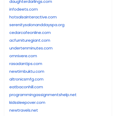
daughterdarlings.com
infodeets.com
hotsalsainteractive.com
serenitysalonanddayspa.org
cedarcafeonline.com
acfurnituregiant.com
undertenminutes.com
omnivere.com
rasadantips.com
newtimbuktu.com
altronicsmfg.com
eatbaconhill.com
programmingassignmentshelp.net
kidssleepover.com
newtravels.net