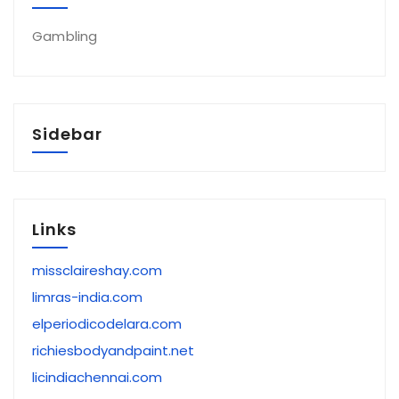
Gambling
Sidebar
Links
missclaireshay.com
limras-india.com
elperiodicodelara.com
richiesbodyandpaint.net
licindiachennai.com