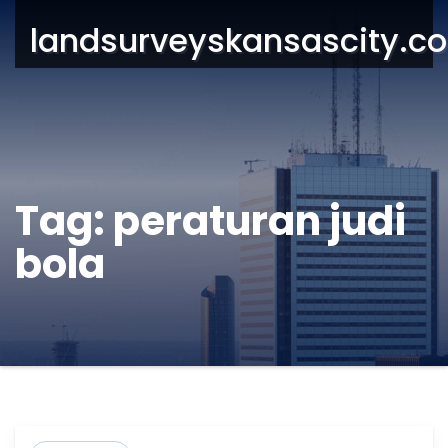
landsurveyskansascity.c
Tag:
peraturan judi
bola