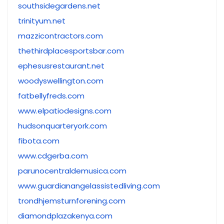
southsidegardens.net
trinityum.net
mazzicontractors.com
thethirdplacesportsbar.com
ephesusrestaurant.net
woodyswellington.com
fatbellyfreds.com
www.elpatiodesigns.com
hudsonquarteryork.com
fibota.com
www.cdgerba.com
parunocentraldemusica.com
www.guardianangelassistedliving.com
trondhjemsturnforening.com
diamondplazakenya.com