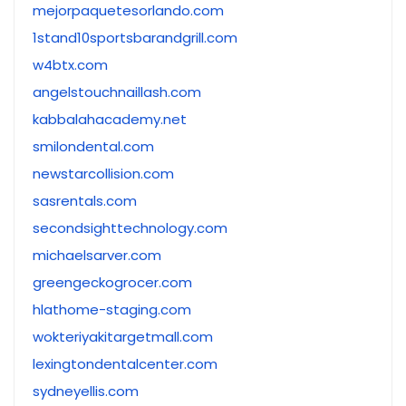
mejorpaquetesorlando.com
1stand10sportsbarandgrill.com
w4btx.com
angelstouchnaillash.com
kabbalahacademy.net
smilondental.com
newstarcollision.com
sasrentals.com
secondsighttechnology.com
michaelsarver.com
greengeckogrocer.com
hlathome-staging.com
wokteriyakitargetmall.com
lexingtondentalcenter.com
sydneyellis.com