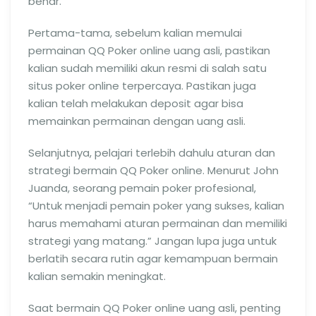
benar.
Pertama-tama, sebelum kalian memulai
permainan QQ Poker online uang asli, pastikan
kalian sudah memiliki akun resmi di salah satu
situs poker online terpercaya. Pastikan juga
kalian telah melakukan deposit agar bisa
memainkan permainan dengan uang asli.
Selanjutnya, pelajari terlebih dahulu aturan dan
strategi bermain QQ Poker online. Menurut John
Juanda, seorang pemain poker profesional,
“Untuk menjadi pemain poker yang sukses, kalian
harus memahami aturan permainan dan memiliki
strategi yang matang.” Jangan lupa juga untuk
berlatih secara rutin agar kemampuan bermain
kalian semakin meningkat.
Saat bermain QQ Poker online uang asli, penting