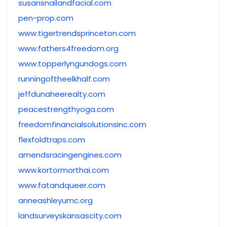
susansnailandfacial.com
pen-prop.com
www.tigertrendsprinceton.com
www.fathers4freedom.org
www.topperlyngundogs.com
runningoftheelkhalf.com
jeffdunaheerealty.com
peacestrengthyoga.com
freedomfinancialsolutionsinc.com
flexfoldtraps.com
amendsracingengines.com
www.kortormorthai.com
www.fatandqueer.com
anneashleyumc.org
landsurveyskansascity.com