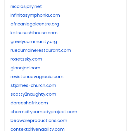
nicolasjolly.net
infinitasymphonia.com
africanlegalcentre.org
katsusushihouse.com
greelycommunity.org
ruedumainerestaurant.com
rosetzsky.com
glonojad.com
revistanuevagrecia.com
stjames-church.com
scotty2naughty.com
doreeshafrir.com
charmcitycomedyproject.com
beawareproductions.com
contextdrivenagility.com