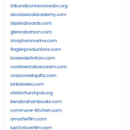
tribunalcontenciosobc.org
sloclassicalacademy.com
dasilvaboards.com
glennabatson.com
strayhornmarina.com
flaglerproductions.com
brawndefinition.com
continentalicecream.com
crazycreekquilts.com
binkdavies.com
christchurchpdx.org
kenabrahambooks.com
commune-kitchen.com
amuthefilm.com
lustforlovefilm.com