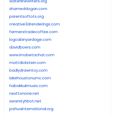
waterlinewriters.org
shameddogan.com
parentsoftots.org
creative3drenderings.com
farmerstradecoffee.com
logcabinyardage.com
davidboers.com
www.imobetachat.com
mattdickstein.com
badlydrawntoy.com
lakehoustonumc.com
habakkukmusic.com
nexttonone.net
serenityhbot.net
joshuainternational.org