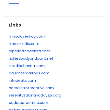
Links
missclaireshay.com
limras-india.com
elperiodicodelara.com
richiesbodyandpaint.net
licindiachennai.com
daughterdarlings.com
infodeets.com
hotsalsainteractive.com
serenitysalonanddayspa.org
cedarcafeonline.com
acfurnituregiant.com