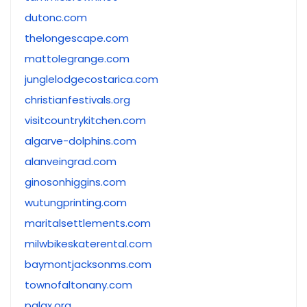
dutonc.com
thelongescape.com
mattolegrange.com
junglelodgecostarica.com
christianfestivals.org
visitcountrykitchen.com
algarve-dolphins.com
alanveingrad.com
ginosonhiggins.com
wutungprinting.com
maritalsettlements.com
milwbikeskaterental.com
baymontjacksonms.com
townofaltonany.com
pglax.org