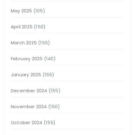
May 2025
(105)
April 2025
(150)
March 2025
(155)
February 2025
(140)
January 2025
(155)
December 2024
(155)
November 2024
(150)
October 2024
(155)