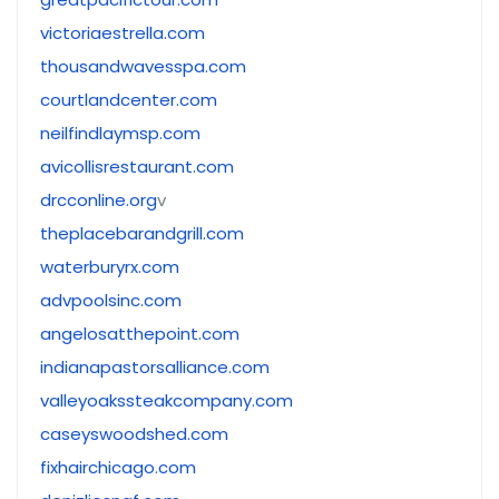
victoriaestrella.com
thousandwavesspa.com
courtlandcenter.com
neilfindlaymsp.com
avicollisrestaurant.com
drcconline.org
v
theplacebarandgrill.com
waterburyrx.com
advpoolsinc.com
angelosatthepoint.com
indianapastorsalliance.com
valleyoakssteakcompany.com
caseyswoodshed.com
fixhairchicago.com