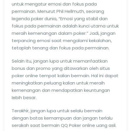
untuk mengatur emosi dan fokus pada
permainan. Menurut Phil Hellmuth, seorang
legenda poker dunia, “Emosi yang stabil dan
fokus pada permainan adalah kunci utama untuk
meraih kemenangan dalam poker.” Jadi, jangan
terpancing emosi saat mengalami kekalahan,
tetaplah tenang dan fokus pada permainan.
Selain itu, jangan lupa untuk memanfaatkan
bonus dan promo yang ditawarkan oleh situs
poker online tempat kalian bermain. Hal ini dapat
meningkatkan peluang kalian untuk meraih
kemenangan dan mendapatkan keuntungan
lebih besar.
Terakhir, jangan lupa untuk selalu bermain
dengan batas kemampuan dan jangan terlalu
serakah saat bermain QQ Poker online uang asli.