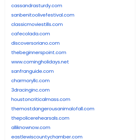
cassandrasturdy.com
sanbenitoolivefestival.com
classicmoviestills.com
cafecolada.com
discoversoriano.com
thebeginnerspoint.com
www.comingholidays.net
sanfranguide.com
charmoryllc.com
3dracinginc.com
houstoncriticalmass.com
themostdangerousanimalofall.com
thepolicerehearsals.com
alliknownow.com
eastlewiscountychamber.com