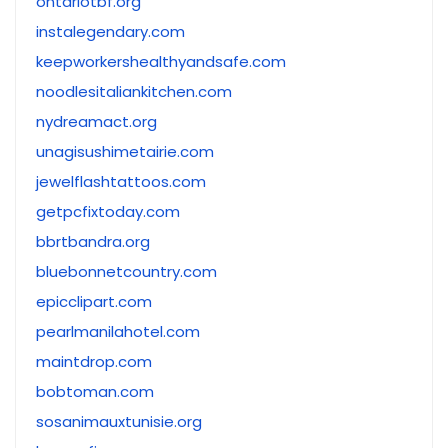
ontariotbf.org
instalegendary.com
keepworkershealthyandsafe.com
noodlesitaliankitchen.com
nydreamact.org
unagisushimetairie.com
jewelflashtattoos.com
getpcfixtoday.com
bbrtbandra.org
bluebonnetcountry.com
epicclipart.com
pearlmanilahotel.com
maintdrop.com
bobtoman.com
sosanimauxtunisie.org