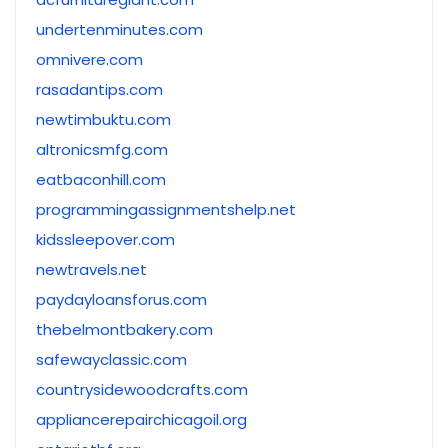
undertenminutes.com
omnivere.com
rasadantips.com
newtimbuktu.com
altronicsmfg.com
eatbaconhill.com
programmingassignmentshelp.net
kidssleepover.com
newtravels.net
paydayloansforus.com
thebelmontbakery.com
safewayclassic.com
countrysidewoodcrafts.com
appliancerepairchicagoil.org