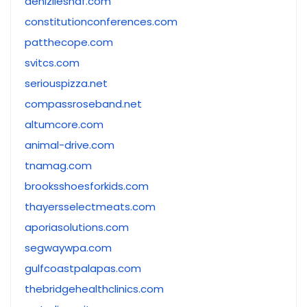
denizliesnaf.com
constitutionconferences.com
patthecope.com
svitcs.com
seriouspizza.net
compassroseband.net
altumcore.com
animal-drive.com
tnamag.com
brooksshoesforkids.com
thayersselectmeats.com
aporiasolutions.com
segwaywpa.com
gulfcoastpalapas.com
thebridgehealthclinics.com