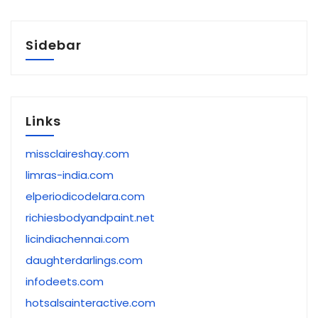
Sidebar
Links
missclaireshay.com
limras-india.com
elperiodicodelara.com
richiesbodyandpaint.net
licindiachennai.com
daughterdarlings.com
infodeets.com
hotsalsainteractive.com