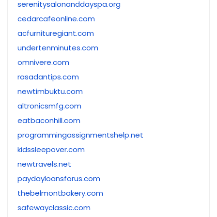
serenitysalonanddayspa.org
cedarcafeonline.com
acfurnituregiant.com
undertenminutes.com
omnivere.com
rasadantips.com
newtimbuktu.com
altronicsmfg.com
eatbaconhill.com
programmingassignmentshelp.net
kidssleepover.com
newtravels.net
paydayloansforus.com
thebelmontbakery.com
safewayclassic.com