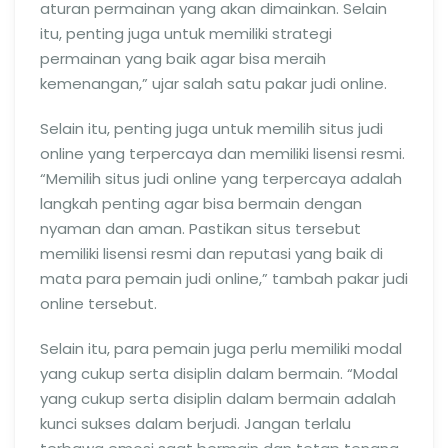
aturan permainan yang akan dimainkan. Selain
itu, penting juga untuk memiliki strategi
permainan yang baik agar bisa meraih
kemenangan,” ujar salah satu pakar judi online.
Selain itu, penting juga untuk memilih situs judi
online yang terpercaya dan memiliki lisensi resmi.
“Memilih situs judi online yang terpercaya adalah
langkah penting agar bisa bermain dengan
nyaman dan aman. Pastikan situs tersebut
memiliki lisensi resmi dan reputasi yang baik di
mata para pemain judi online,” tambah pakar judi
online tersebut.
Selain itu, para pemain juga perlu memiliki modal
yang cukup serta disiplin dalam bermain. “Modal
yang cukup serta disiplin dalam bermain adalah
kunci sukses dalam berjudi. Jangan terlalu