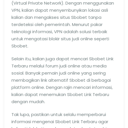
(Virtual Private Network). Dengan menggunakan
VPN, kalian dapat menyembunyikan lokasi asli
kalian dan mengakses situs Sbobet tanpa
terdeteksi oleh pemerintah. Menurut pakar
teknologi informasi, VPN adalah solusi terbaik
untuk mengatasi blokir situs judi online seperti
Sbobet.
Selain itu, kalian juga dapat mencari Sbobet Link
Terbaru melalui forum judi online atau media
sosial. Banyak pemain judi online yang sering
membagikan link alternatif Sbobet di berbagai
platform online. Dengan rajin mencari informasi,
kalian dapat menemukan Sbobet Link Terbaru
dengan mudah.
Tak lupa, pastikan untuk selalu memperbarui
informasi mengenai Sbobet Link Terbaru agar