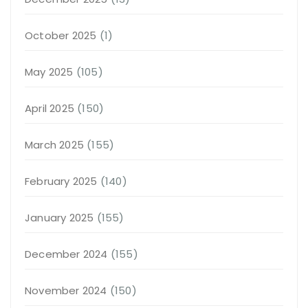
October 2025
(1)
May 2025
(105)
April 2025
(150)
March 2025
(155)
February 2025
(140)
January 2025
(155)
December 2024
(155)
November 2024
(150)