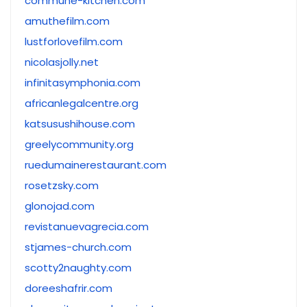
commune-kitchen.com
amuthefilm.com
lustforlovefilm.com
nicolasjolly.net
infinitasymphonia.com
africanlegalcentre.org
katsusushihouse.com
greelycommunity.org
ruedumainerestaurant.com
rosetzsky.com
glonojad.com
revistanuevagrecia.com
stjames-church.com
scotty2naughty.com
doreeshafrir.com