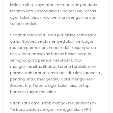
kalian. Kali ini, saya akan memberikan panduan
lengkap untuk mengakses Sbobet Link Terbaru
agar kalian bisa mulai bermain dengan lancar
tanpa kendala.
Sebagai salah satu situs judi online terbesar di
dunia, Sbobet selalu menyediakan berbagai
macam permainan menarik dan kesempatan
untuk memenangkan hadiah besar. Namun,
seringkali para pemain kesulitan untuk
mengakses situs Sbobet karena terblokir oleh
pemerintah atau internet positif. Oleh karena itu,
penting untuk mengetahui cara mengakses
Sbobet Link Terbaru agar kalian bisa tetap
bermain tanpa masalah.
Salah satu cara untuk mengakses Sbobet Link
Terbaru adalah dengan menggunakan VPN