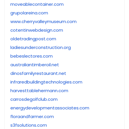
moveablecontainer.com
grupolareina.com
www.cherryvalleymuseum.com
cotentinwebdesign.com
oldetradingpost.com
ladiesunderconstruction.org
bebeslectores.com
australiantimberoil.net
dinosfamilyrestaurant.net
infraredbuildingtechnologies.com
harvesttablehermann.com
carrosdegolfclub.com
energydevelopmentassociates.com
floraandfarmer.com
s3fsolutions.com