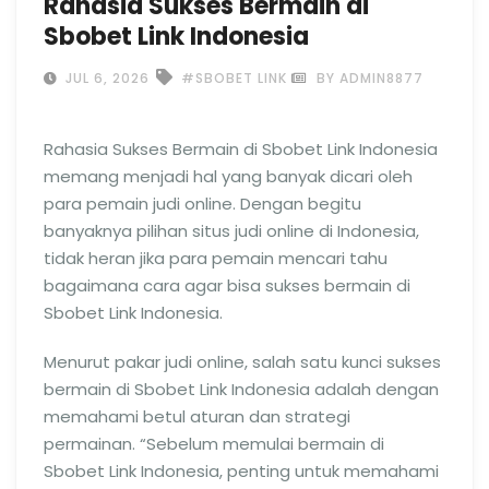
Rahasia Sukses Bermain di
Sbobet Link Indonesia
JUL 6, 2026
#SBOBET LINK
BY ADMIN8877
Rahasia Sukses Bermain di Sbobet Link Indonesia
memang menjadi hal yang banyak dicari oleh
para pemain judi online. Dengan begitu
banyaknya pilihan situs judi online di Indonesia,
tidak heran jika para pemain mencari tahu
bagaimana cara agar bisa sukses bermain di
Sbobet Link Indonesia.
Menurut pakar judi online, salah satu kunci sukses
bermain di Sbobet Link Indonesia adalah dengan
memahami betul aturan dan strategi
permainan. “Sebelum memulai bermain di
Sbobet Link Indonesia, penting untuk memahami