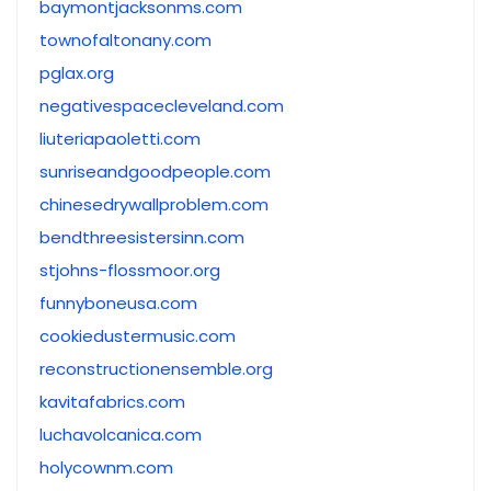
baymontjacksonms.com
townofaltonany.com
pglax.org
negativespacecleveland.com
liuteriapaoletti.com
sunriseandgoodpeople.com
chinesedrywallproblem.com
bendthreesistersinn.com
stjohns-flossmoor.org
funnyboneusa.com
cookiedustermusic.com
reconstructionensemble.org
kavitafabrics.com
luchavolcanica.com
holycownm.com