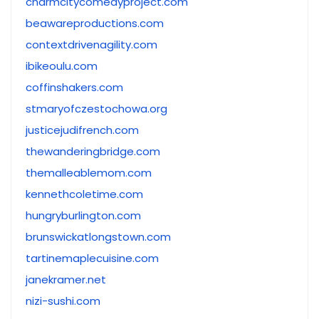
charmcitycomedyproject.com
beawareproductions.com
contextdrivenagility.com
ibikeoulu.com
coffinshakers.com
stmaryofczestochowa.org
justicejudifrench.com
thewanderingbridge.com
themalleablemom.com
kennethcoletime.com
hungryburlington.com
brunswickatlongstown.com
tartinemaplecuisine.com
janekramer.net
nizi-sushi.com