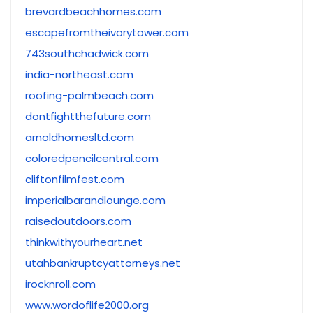
brevardbeachhomes.com
escapefromtheivorytower.com
743southchadwick.com
india-northeast.com
roofing-palmbeach.com
dontfightthefuture.com
arnoldhomesltd.com
coloredpencilcentral.com
cliftonfilmfest.com
imperialbarandlounge.com
raisedoutdoors.com
thinkwithyourheart.net
utahbankruptcyattorneys.net
irocknroll.com
www.wordoflife2000.org