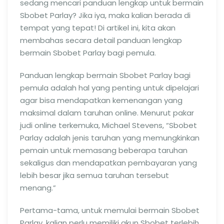
sedang mencari panduan lengkap untuk bermain
Sbobet Parlay? Jika iya, maka kalian berada di
tempat yang tepat! Di artikel ini, kita akan
membahas secara detail panduan lengkap
bermain Sbobet Parlay bagi pemula.
Panduan lengkap bermain Sbobet Parlay bagi
pemula adalah hal yang penting untuk dipelajari
agar bisa mendapatkan kemenangan yang
maksimal dalam taruhan online. Menurut pakar
judi online terkemuka, Michael Stevens, “Sbobet
Parlay adalah jenis taruhan yang memungkinkan
pemain untuk memasang beberapa taruhan
sekaligus dan mendapatkan pembayaran yang
lebih besar jika semua taruhan tersebut
menang.”
Pertama-tama, untuk memulai bermain Sbobet
Parlay, kalian perlu memiliki akun Sbobet terlebih