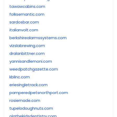
tawawcabins.com
folksemantic.com
sardosbar.com
italianvolt.com
berkshirealarmssystems.com
vizslabrewing.com
dralanbittner.com
yannisandlemoni.com
weedpatchgazette.com
kblinc.com
eriesingletrack.com
pamperedpetsnorthport.com
rosiemade.com
tupelodoughnuts.com
olathekidsdentistry.com