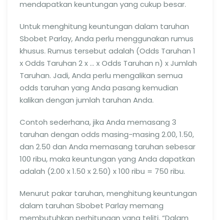
mendapatkan keuntungan yang cukup besar.
Untuk menghitung keuntungan dalam taruhan
Sbobet Parlay, Anda perlu menggunakan rumus
khusus. Rumus tersebut adalah (Odds Taruhan 1
x Odds Taruhan 2 x … x Odds Taruhan n) x Jumlah
Taruhan. Jadi, Anda perlu mengalikan semua
odds taruhan yang Anda pasang kemudian
kalikan dengan jumlah taruhan Anda.
Contoh sederhana, jika Anda memasang 3
taruhan dengan odds masing-masing 2.00, 1.50,
dan 2.50 dan Anda memasang taruhan sebesar
100 ribu, maka keuntungan yang Anda dapatkan
adalah (2.00 x 1.50 x 2.50) x 100 ribu = 750 ribu.
Menurut pakar taruhan, menghitung keuntungan
dalam taruhan Sbobet Parlay memang
membutuhkan perhitungan yang teliti. “Dalam