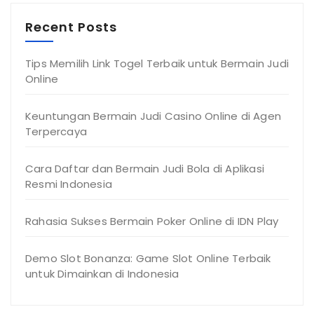
Recent Posts
Tips Memilih Link Togel Terbaik untuk Bermain Judi
Online
Keuntungan Bermain Judi Casino Online di Agen
Terpercaya
Cara Daftar dan Bermain Judi Bola di Aplikasi
Resmi Indonesia
Rahasia Sukses Bermain Poker Online di IDN Play
Demo Slot Bonanza: Game Slot Online Terbaik
untuk Dimainkan di Indonesia