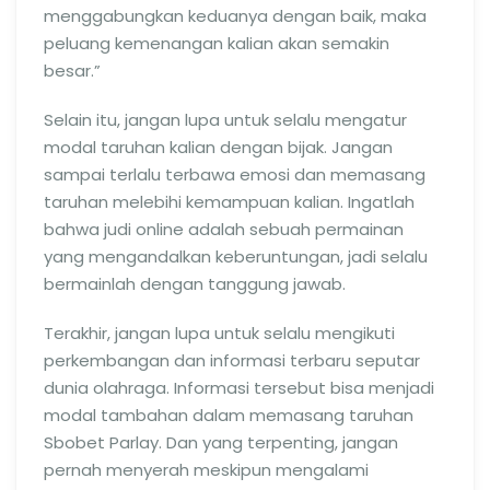
menggabungkan keduanya dengan baik, maka
peluang kemenangan kalian akan semakin
besar.”
Selain itu, jangan lupa untuk selalu mengatur
modal taruhan kalian dengan bijak. Jangan
sampai terlalu terbawa emosi dan memasang
taruhan melebihi kemampuan kalian. Ingatlah
bahwa judi online adalah sebuah permainan
yang mengandalkan keberuntungan, jadi selalu
bermainlah dengan tanggung jawab.
Terakhir, jangan lupa untuk selalu mengikuti
perkembangan dan informasi terbaru seputar
dunia olahraga. Informasi tersebut bisa menjadi
modal tambahan dalam memasang taruhan
Sbobet Parlay. Dan yang terpenting, jangan
pernah menyerah meskipun mengalami