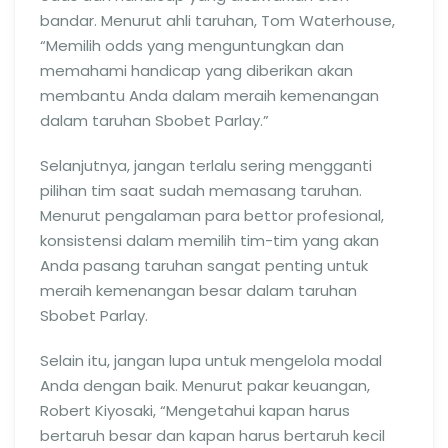
bandar. Menurut ahli taruhan, Tom Waterhouse,
“Memilih odds yang menguntungkan dan
memahami handicap yang diberikan akan
membantu Anda dalam meraih kemenangan
dalam taruhan Sbobet Parlay.”
Selanjutnya, jangan terlalu sering mengganti
pilihan tim saat sudah memasang taruhan.
Menurut pengalaman para bettor profesional,
konsistensi dalam memilih tim-tim yang akan
Anda pasang taruhan sangat penting untuk
meraih kemenangan besar dalam taruhan
Sbobet Parlay.
Selain itu, jangan lupa untuk mengelola modal
Anda dengan baik. Menurut pakar keuangan,
Robert Kiyosaki, “Mengetahui kapan harus
bertaruh besar dan kapan harus bertaruh kecil