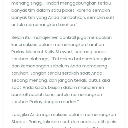
menang tinggi. Hindari menggabungkan terlalu
banyak tim dalam satu paket, karena semakin
banyak tim yang Anda tambahkan, semakin sulit
untuk memenangkan taruhan.”
Selain itu, manajemen bankroll juga merupakan
kunci sukses dalam memenangkan taruhan
Parlay. Menurut Kelly Stewart, seorang analis
taruhan olahraga, “Tetapkan batasan kerugian
dan kemenangan sebelum Anda memasang
taruhan. Jangan terlalu serakah saat Anda
sedang menang, dan jangan terlalu putus asa
saat Anda kalah. Disiplin dalam manajemen
bankroll adalah kunci untuk memenangkan
taruhan Parlay dengan mudah.”
Jadi, jika Anda ingin sukses dalam memenangkan
Sbobet Parlay, lakukan riset dan analisis, pilih jenis