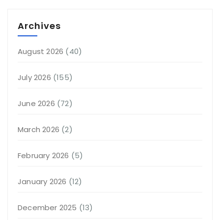
Archives
August 2026
(40)
July 2026
(155)
June 2026
(72)
March 2026
(2)
February 2026
(5)
January 2026
(12)
December 2025
(13)