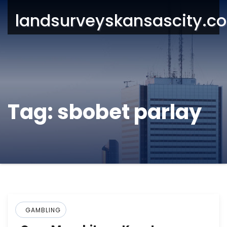
landsurveyskansascity.c
Tag:
sbobet parlay
GAMBLING