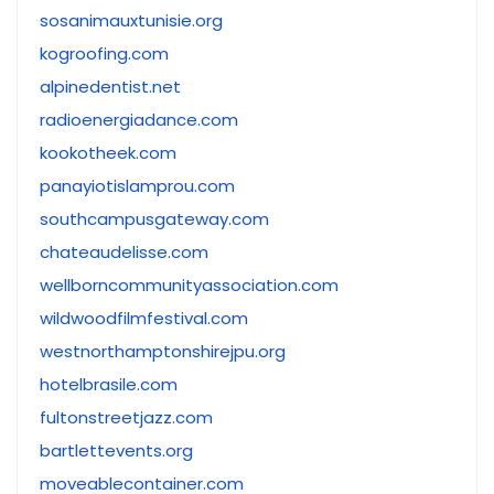
sosanimauxtunisie.org
kogroofing.com
alpinedentist.net
radioenergiadance.com
kookotheek.com
panayiotislamprou.com
southcampusgateway.com
chateaudelisse.com
wellborncommunityassociation.com
wildwoodfilmfestival.com
westnorthamptonshirejpu.org
hotelbrasile.com
fultonstreetjazz.com
bartlettevents.org
moveablecontainer.com