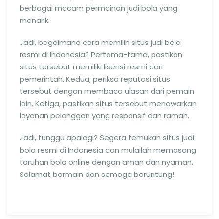
berbagai macam permainan judi bola yang
menarik.
Jadi, bagaimana cara memilih situs judi bola
resmi di Indonesia? Pertama-tama, pastikan
situs tersebut memiliki lisensi resmi dari
pemerintah. Kedua, periksa reputasi situs
tersebut dengan membaca ulasan dari pemain
lain. Ketiga, pastikan situs tersebut menawarkan
layanan pelanggan yang responsif dan ramah.
Jadi, tunggu apalagi? Segera temukan situs judi
bola resmi di Indonesia dan mulailah memasang
taruhan bola online dengan aman dan nyaman.
Selamat bermain dan semoga beruntung!