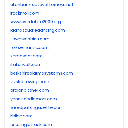
utahbankruptcyattorneys.net
irocknroll.com
www.wordoflife2000.org
idahosquaredancing.com
tawawcabins.com
folksemantic.com
sardosbar.com
italianvolt.com
berkshirealarmssystems.com
vizslabrewing.com
dralanbittner.com
yannisandlemoni.com
weedpatchgazette.com
kblinc.com
eriesingletrack.com