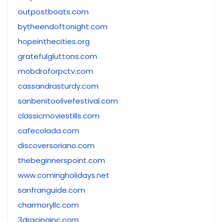
outpostboats.com
bytheendoftonight.com
hopeinthecities.org
gratefulgluttons.com
mobdroforpctv.com
cassandrasturdy.com
sanbenitoolivefestival.com
classicmoviestills.com
cafecolada.com
discoversoriano.com
thebeginnerspoint.com
www.comingholidays.net
sanfranguide.com
charmoryllc.com
3dracinginc.com