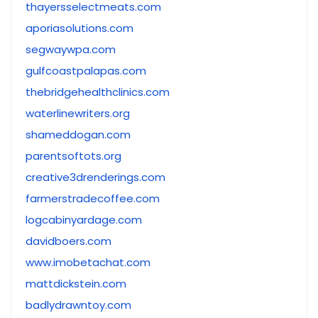
thayersselectmeats.com
aporiasolutions.com
segwaywpa.com
gulfcoastpalapas.com
thebridgehealthclinics.com
waterlinewriters.org
shameddogan.com
parentsoftots.org
creative3drenderings.com
farmerstradecoffee.com
logcabinyardage.com
davidboers.com
www.imobetachat.com
mattdickstein.com
badlydrawntoy.com