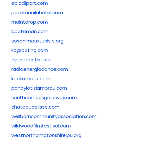
epicclipart.com
pearlmanilahotel.com
maintdrop.com
bobtoman.com
sosanimauxtunisie.org
kogroofing.com
alpinedentist.net
radioenergiadance.com
kookotheek.com
panayiotislamprou.com
southcampusgateway.com
chateaudelisse.com
wellborncommunityassociation.com
wildwoodfilmfestival.com
westnorthamptonshirejpu.org