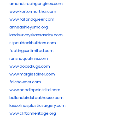
amendsracingengines.com
www.kortormorthai.com
www.fatandqueer.com
anneashleyumc.org
landsurveyskansascity.com
stpauldeckbuilders.com
footingsunlimited.com
runsnoqualmie.com
www.docsdrugs.com
www.margiesdiner.com
fdlchowder.com
www.needlepointsltd.com
bullandbirdsteakhouse.com
lascolinasplasticsurgery.com
www.cliftonheritage.org