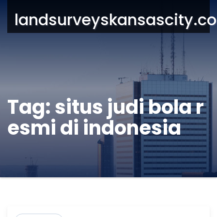
landsurveyskansascity.c
Tag:
situs judi bola r
esmi di indonesia