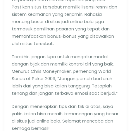
Pastikan situs tersebut memiliki lisensi resmi dan
sistem keamanan yang terjamin. Rahasia
menang besar di situs judi online bola juga
termasuk pemilihan pasaran yang tepat dan
memanfaatkan bonus-bonus yang ditawarkan
oleh situs tersebut.
Terakhir, jangan lupa untuk mengatur modal
dengan bijak dan memiliki kontrol diri yang baik.
Menurut Chris Moneymaker, pemenang World
Series of Poker 2003, “Jangan pernah bertaruh
lebih dari yang bisa kalian tanggung. Tetaplah
tenang dan jangan terbawa emosi saat berjudi.”
Dengan menerapkan tips dan trik di atas, saya
yakin kalian bisa meraih kemenangan yang besar
di situs judi online bola. Selamat mencoba dan
semoga berhasil!