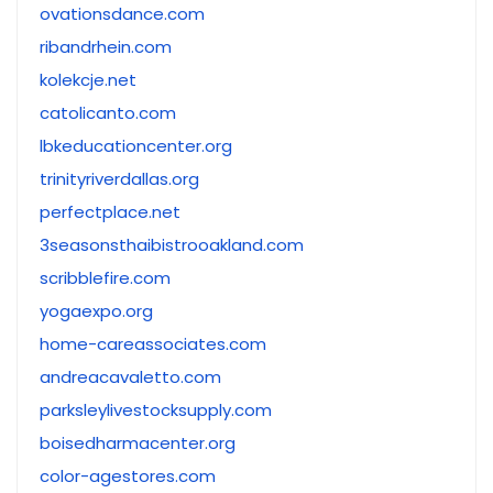
ovationsdance.com
ribandrhein.com
kolekcje.net
catolicanto.com
lbkeducationcenter.org
trinityriverdallas.org
perfectplace.net
3seasonsthaibistrooakland.com
scribblefire.com
yogaexpo.org
home-careassociates.com
andreacavaletto.com
parksleylivestocksupply.com
boisedharmacenter.org
color-agestores.com