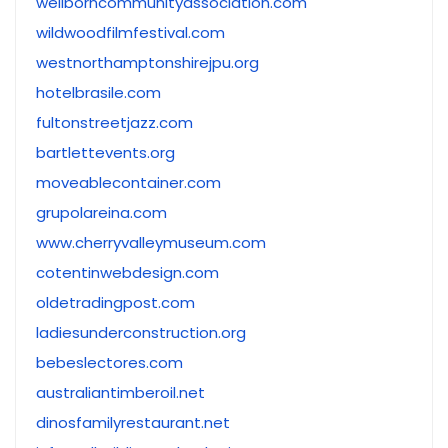
wellborncommunityassociation.com
wildwoodfilmfestival.com
westnorthamptonshirejpu.org
hotelbrasile.com
fultonstreetjazz.com
bartlettevents.org
moveablecontainer.com
grupolareina.com
www.cherryvalleymuseum.com
cotentinwebdesign.com
oldetradingpost.com
ladiesunderconstruction.org
bebeslectores.com
australiantimberoil.net
dinosfamilyrestaurant.net