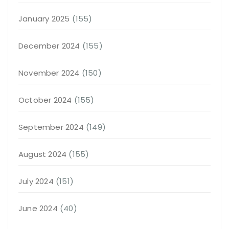
January 2025
(155)
December 2024
(155)
November 2024
(150)
October 2024
(155)
September 2024
(149)
August 2024
(155)
July 2024
(151)
June 2024
(40)