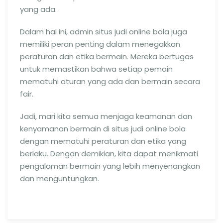
yang ada.
Dalam hal ini, admin situs judi online bola juga
memiliki peran penting dalam menegakkan
peraturan dan etika bermain. Mereka bertugas
untuk memastikan bahwa setiap pemain
mematuhi aturan yang ada dan bermain secara
fair.
Jadi, mari kita semua menjaga keamanan dan
kenyamanan bermain di situs judi online bola
dengan mematuhi peraturan dan etika yang
berlaku. Dengan demikian, kita dapat menikmati
pengalaman bermain yang lebih menyenangkan
dan menguntungkan.