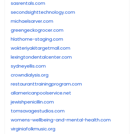
sasrentals.com
secondsighttechnology.com
michaelsarver.com
greengeckogrocer.com
hlathome-staging.com
wokteriyakitargetmall.com
lexingtondentalcenter.com
sydneyellis.com
crowndialysis.org
restauranttrainingprogram.com
allamericanpoolservice.net
jewishpenicillin.com
tomsavagestudios.com
womens-wellbeing-and-mental-health.com
virginiafolkmusic.org