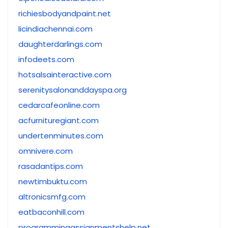
richiesbodyandpaint.net
licindiachennai.com
daughterdarlings.com
infodeets.com
hotsalsainteractive.com
serenitysalonanddayspa.org
cedarcafeonline.com
acfurnituregiant.com
undertenminutes.com
omnivere.com
rasadantips.com
newtimbuktu.com
altronicsmfg.com
eatbaconhill.com
programmingassignmentshelp.net