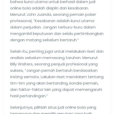
bahwa kunci utama untuk berhasil dalam judi
online bola adalah disiplin dan kesabaran.
Menurut John Juanda, seorang pemain poker
profesional, “Kesabaran adalah kunci utama
dalam perjudian. Jangan terburu-buru dalam
mengambil keputusan dan selalu pertimbangkan
dengan matang sebelum bertaruh.”
Selain itu, penting juga untuk melakukan riset dan
analisis sebelum memasang taruhan. Menurut
Billy Walters, seorang penjudi profesional yang
sukses, “Jangan pernah bertaruh berdasarkan
insting semata. Lakukan riset mendalam tentang
tim-tim yang akan bertanding, kondisi pemain,
dan faktor-faktor lain yang dapat memengaruhi
hasil pertandingan.”
Selanjutnya, pilihlah situs judi online bola yang
terpercaya dan memiliki reputasi yang baik.