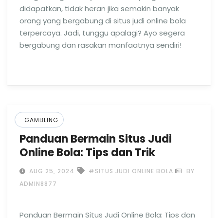
didapatkan, tidak heran jika semakin banyak
orang yang bergabung di situs judi online bola
terpercaya. Jadi, tunggu apalagi? Ayo segera
bergabung dan rasakan manfaatnya sendiri!
GAMBLING
Panduan Bermain Situs Judi
Online Bola: Tips dan Trik
AUG 25, 2024
#SITUS JUDI ONLINE BOLA
BY
ADMIN8877
Panduan Bermain Situs Judi Online Bola: Tips dan