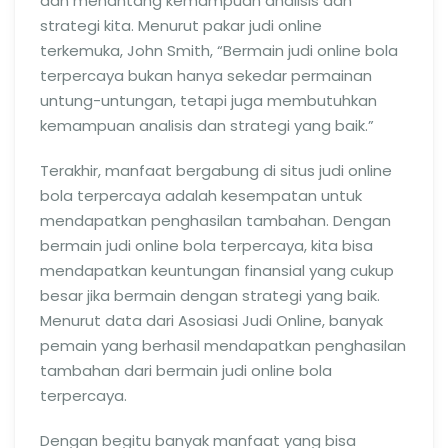
dan menantang kemampuan analisis dan
strategi kita. Menurut pakar judi online
terkemuka, John Smith, “Bermain judi online bola
terpercaya bukan hanya sekedar permainan
untung-untungan, tetapi juga membutuhkan
kemampuan analisis dan strategi yang baik.”
Terakhir, manfaat bergabung di situs judi online
bola terpercaya adalah kesempatan untuk
mendapatkan penghasilan tambahan. Dengan
bermain judi online bola terpercaya, kita bisa
mendapatkan keuntungan finansial yang cukup
besar jika bermain dengan strategi yang baik.
Menurut data dari Asosiasi Judi Online, banyak
pemain yang berhasil mendapatkan penghasilan
tambahan dari bermain judi online bola
terpercaya.
Dengan begitu banyak manfaat yang bisa