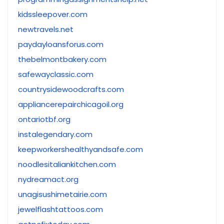
kidssleepover.com
newtravels.net
paydayloansforus.com
thebelmontbakery.com
safewayclassic.com
countrysidewoodcrafts.com
appliancerepairchicagoil.org
ontariotbf.org
instalegendary.com
keepworkershealthyandsafe.com
noodlesitaliankitchen.com
nydreamact.org
unagisushimetairie.com
jewelflashtattoos.com