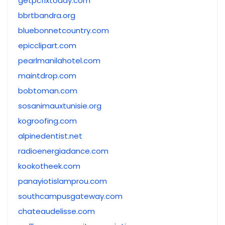
getpcfixtoday.com
bbrtbandra.org
bluebonnetcountry.com
epicclipart.com
pearlmanilahotel.com
maintdrop.com
bobtoman.com
sosanimauxtunisie.org
kogroofing.com
alpinedentist.net
radioenergiadance.com
kookotheek.com
panayiotislamprou.com
southcampusgateway.com
chateaudelisse.com