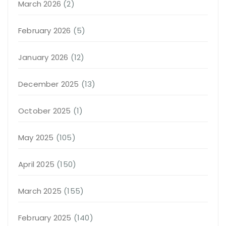
March 2026
(2)
February 2026
(5)
January 2026
(12)
December 2025
(13)
October 2025
(1)
May 2025
(105)
April 2025
(150)
March 2025
(155)
February 2025
(140)