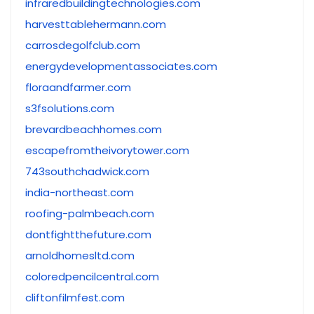
infraredbuildingtechnologies.com
harvesttablehermann.com
carrosdegolfclub.com
energydevelopmentassociates.com
floraandfarmer.com
s3fsolutions.com
brevardbeachhomes.com
escapefromtheivorytower.com
743southchadwick.com
india-northeast.com
roofing-palmbeach.com
dontfightthefuture.com
arnoldhomesltd.com
coloredpencilcentral.com
cliftonfilmfest.com