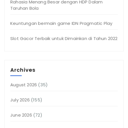
Rahasia Menang Besar dengan HDP Dalam
Taruhan Bola
Keuntungan bermain game IDN Pragmatic Play
Slot Gacor Terbaik untuk Dimainkan di Tahun 2022
Archives
August 2026
(35)
July 2026
(155)
June 2026
(72)