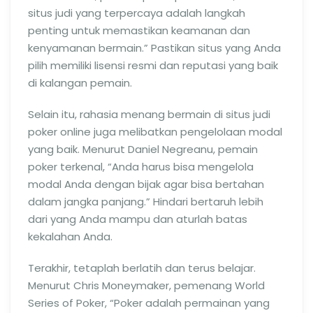
situs judi yang terpercaya adalah langkah
penting untuk memastikan keamanan dan
kenyamanan bermain.” Pastikan situs yang Anda
pilih memiliki lisensi resmi dan reputasi yang baik
di kalangan pemain.
Selain itu, rahasia menang bermain di situs judi
poker online juga melibatkan pengelolaan modal
yang baik. Menurut Daniel Negreanu, pemain
poker terkenal, “Anda harus bisa mengelola
modal Anda dengan bijak agar bisa bertahan
dalam jangka panjang.” Hindari bertaruh lebih
dari yang Anda mampu dan aturlah batas
kekalahan Anda.
Terakhir, tetaplah berlatih dan terus belajar.
Menurut Chris Moneymaker, pemenang World
Series of Poker, “Poker adalah permainan yang