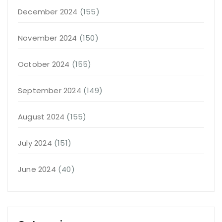
December 2024
(155)
November 2024
(150)
October 2024
(155)
September 2024
(149)
August 2024
(155)
July 2024
(151)
June 2024
(40)