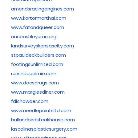
amendsracingengines.com
www.kortormorthai.com
www.fatandqueer.com
anneashleyumc.org
landsurveyskansascity.com
stpauldeckbuilders.com
footingsunlimited.com
runsnoqualmie.com
www.docsdrugs.com
www.margiesdiner.com
fdlchowder.com
www.needlepointsltd.com
bullandbirdsteakhouse.com
lascolinasplasticsurgery.com