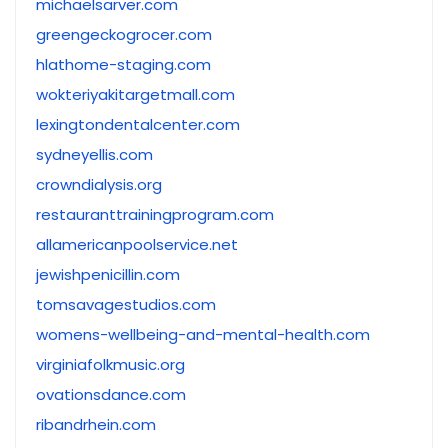
michaelsarver.com
greengeckogrocer.com
hlathome-staging.com
wokteriyakitargetmall.com
lexingtondentalcenter.com
sydneyellis.com
crowndialysis.org
restauranttrainingprogram.com
allamericanpoolservice.net
jewishpenicillin.com
tomsavagestudios.com
womens-wellbeing-and-mental-health.com
virginiafolkmusic.org
ovationsdance.com
ribandrhein.com