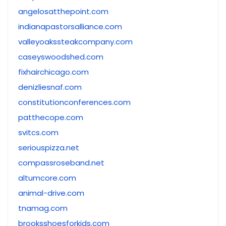
angelosatthepoint.com
indianapastorsalliance.com
valleyoakssteakcompany.com
caseyswoodshed.com
fixhairchicago.com
denizliesnaf.com
constitutionconferences.com
patthecope.com
svitcs.com
seriouspizza.net
compassroseband.net
altumcore.com
animal-drive.com
tnamag.com
brooksshoesforkids.com