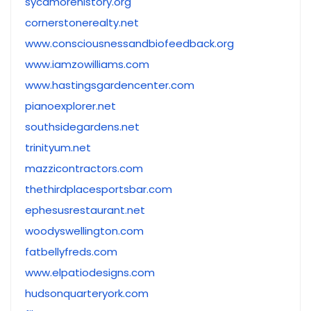
sycamorehistory.org
cornerstonerealty.net
www.consciousnessandbiofeedback.org
www.iamzowilliams.com
www.hastingsgardencenter.com
pianoexplorer.net
southsidegardens.net
trinityum.net
mazzicontractors.com
thethirdplacesportsbar.com
ephesusrestaurant.net
woodyswellington.com
fatbellyfreds.com
www.elpatiodesigns.com
hudsonquarteryork.com