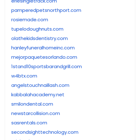
eriesingletrack.com
pamperedpetsnorthport.com
rosiemade.com
tupelodoughnuts.com
olathekidsdentistry.com
hanleyfuneralhomeinc.com
mejorpaquetesorlando.com
1stand10sportsbarandgrill.com
w4btx.com
angelstouchnaillash.com
kabbalahacademy.net
smilondental.com
newstarcollision.com
sasrentals.com
secondsighttechnology.com