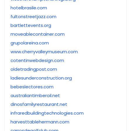
hotelbrasile.com
fultonstreetjazz.com
bartlettevents.org
moveablecontainer.com
grupolareina.com
www.cherryvalleymuseum.com
cotentinwebdesign.com
oldetradingpost.com
ladiesunderconstruction.org
bebeslectores.com
australiantimberoil.net
dinosfamilyrestaurant.net
infraredbuildingtechnologies.com
harvesttablehermann.com
carrosdegolfclub.com