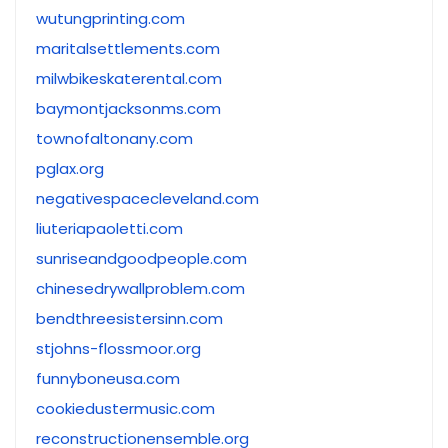
wutungprinting.com
maritalsettlements.com
milwbikeskaterental.com
baymontjacksonms.com
townofaltonany.com
pglax.org
negativespacecleveland.com
liuteriapaoletti.com
sunriseandgoodpeople.com
chinesedrywallproblem.com
bendthreesistersinn.com
stjohns-flossmoor.org
funnyboneusa.com
cookiedustermusic.com
reconstructionensemble.org