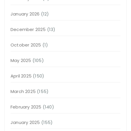
January 2026
(12)
December 2025
(13)
October 2025
(1)
May 2025
(105)
April 2025
(150)
March 2025
(155)
February 2025
(140)
January 2025
(155)