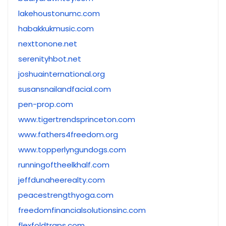
lakehoustonumc.com
habakkukmusic.com
nexttonone.net
serenityhbot.net
joshuainternational.org
susansnailandfacial.com
pen-prop.com
www.tigertrendsprinceton.com
www.fathers4freedom.org
www.topperlyngundogs.com
runningoftheelkhalf.com
jeffdunaheerealty.com
peacestrengthyoga.com
freedomfinancialsolutionsinc.com
flexfoldtraps.com