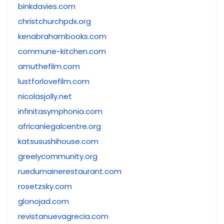
binkdavies.com
christchurchpdx.org
kenabrahambooks.com
commune-kitchen.com
amuthefilm.com
lustforlovefilm.com
nicolasjolly.net
infinitasymphonia.com
africanlegalcentre.org
katsusushihouse.com
greelycommunity.org
ruedumainerestaurant.com
rosetzsky.com
glonojad.com
revistanuevagrecia.com