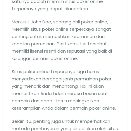
satunya adalah memilih situs poker online
terpercaya yang dapat diandalkan.
Menurut John Doe, seorang ahli poker online,
“Memilih situs poker online terpercaya sangat
penting untuk memastikan keamanan dan
keadilan permainan. Pastikan situs tersebut
memiliki lisensi resmi dan reputasi yang baik di
kalangan pemain poker online.”
Situs poker online terpercaya juga harus
menyediakan berbagai jenis permainan poker
yang menarik dan menantang. Hal ini akan
memastikan Anda tidak merasa bosan saat
bermain dan dapat terus meningkatkan
keterampilan Anda dalam bermain poker online.
Selain itu, penting juga untuk memperhatikan
metode pembayaran yang disediakan oleh situs