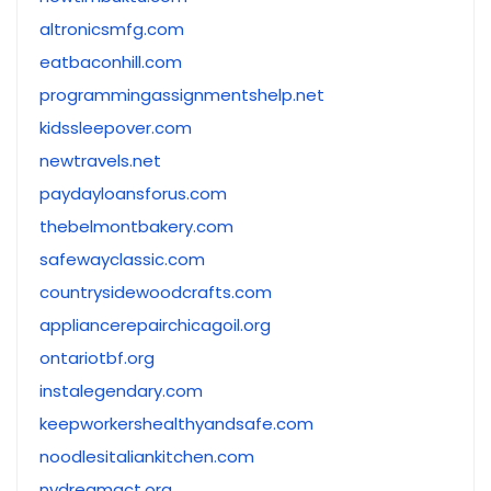
altronicsmfg.com
eatbaconhill.com
programmingassignmentshelp.net
kidssleepover.com
newtravels.net
paydayloansforus.com
thebelmontbakery.com
safewayclassic.com
countrysidewoodcrafts.com
appliancerepairchicagoil.org
ontariotbf.org
instalegendary.com
keepworkershealthyandsafe.com
noodlesitaliankitchen.com
nydreamact.org