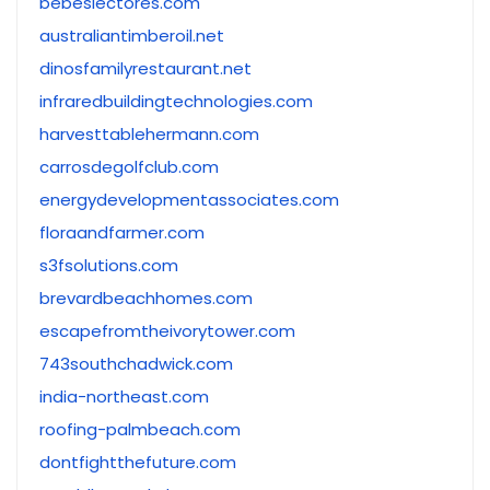
bebeslectores.com
australiantimberoil.net
dinosfamilyrestaurant.net
infraredbuildingtechnologies.com
harvesttablehermann.com
carrosdegolfclub.com
energydevelopmentassociates.com
floraandfarmer.com
s3fsolutions.com
brevardbeachhomes.com
escapefromtheivorytower.com
743southchadwick.com
india-northeast.com
roofing-palmbeach.com
dontfightthefuture.com