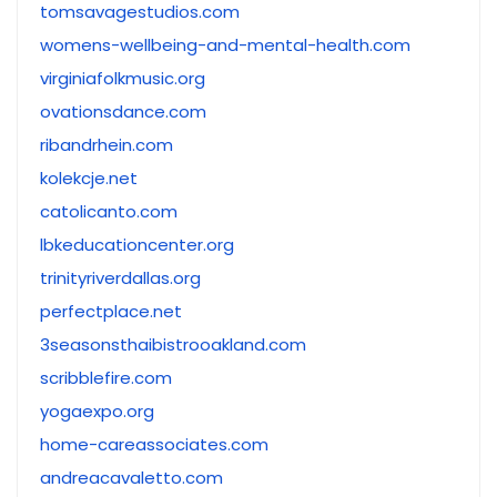
tomsavagestudios.com
womens-wellbeing-and-mental-health.com
virginiafolkmusic.org
ovationsdance.com
ribandrhein.com
kolekcje.net
catolicanto.com
lbkeducationcenter.org
trinityriverdallas.org
perfectplace.net
3seasonsthaibistrooakland.com
scribblefire.com
yogaexpo.org
home-careassociates.com
andreacavaletto.com