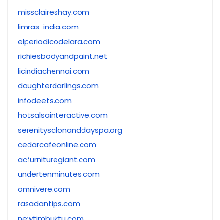
missclaireshay.com
limras-india.com
elperiodicodelara.com
richiesbodyandpaint.net
licindiachennai.com
daughterdarlings.com
infodeets.com
hotsalsainteractive.com
serenitysalonanddayspa.org
cedarcafeonline.com
acfurnituregiant.com
undertenminutes.com
omnivere.com
rasadantips.com
newtimbuktu.com