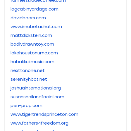
farmerstradecoffee.com
logcabinyardage.com
davidboers.com
www.imobetachat.com
mattdickstein.com
badlydrawntoy.com
lakehoustonumc.com
habakkukmusic.com
nexttonone.net
serenityhbot.net
joshuainternational.org
susansnailandfacial.com
pen-prop.com
www.tigertrendsprinceton.com
www.fathers4freedom.org