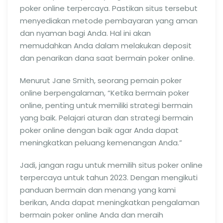
poker online terpercaya. Pastikan situs tersebut
menyediakan metode pembayaran yang aman
dan nyaman bagi Anda. Hal ini akan
memudahkan Anda dalam melakukan deposit
dan penarikan dana saat bermain poker online.
Menurut Jane Smith, seorang pemain poker
online berpengalaman, “Ketika bermain poker
online, penting untuk memiliki strategi bermain
yang baik. Pelajari aturan dan strategi bermain
poker online dengan baik agar Anda dapat
meningkatkan peluang kemenangan Anda.”
Jadi, jangan ragu untuk memilih situs poker online
terpercaya untuk tahun 2023. Dengan mengikuti
panduan bermain dan menang yang kami
berikan, Anda dapat meningkatkan pengalaman
bermain poker online Anda dan meraih