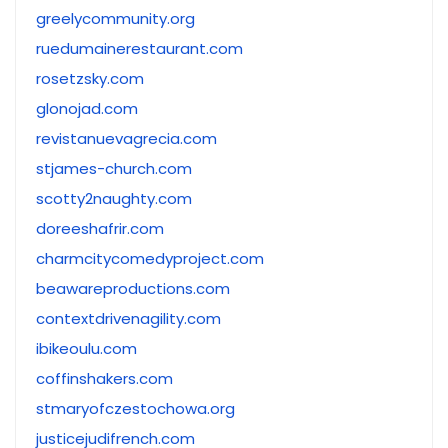
greelycommunity.org
ruedumainerestaurant.com
rosetzsky.com
glonojad.com
revistanuevagrecia.com
stjames-church.com
scotty2naughty.com
doreeshafrir.com
charmcitycomedyproject.com
beawareproductions.com
contextdrivenagility.com
ibikeoulu.com
coffinshakers.com
stmaryofczestochowa.org
justicejudifrench.com