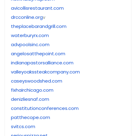
avicollisrestaurant.com
drcconline.org
v
theplacebarandgrill.com
waterburyrx.com
advpoolsinc.com
angelosatthepoint.com
indianapastorsalliance.com
valleyoakssteakcompany.com
caseyswoodshed.com
fixhairchicago.com
denizliesnaf.com
constitutionconferences.com
patthecope.com
svitcs.com
seriouspizza.net