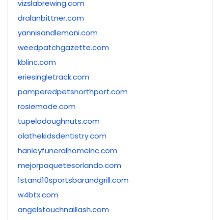
vizslabrewing.com
dralanbittner.com
yannisandlemoni.com
weedpatchgazette.com
kblinc.com
eriesingletrack.com
pamperedpetsnorthport.com
rosiemade.com
tupelodoughnuts.com
olathekidsdentistry.com
hanleyfuneralhomeinc.com
mejorpaquetesorlando.com
1stand10sportsbarandgrill.com
w4btx.com
angelstouchnaillash.com