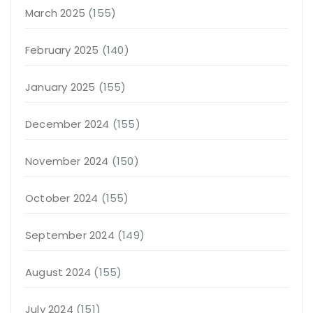
March 2025
(155)
February 2025
(140)
January 2025
(155)
December 2024
(155)
November 2024
(150)
October 2024
(155)
September 2024
(149)
August 2024
(155)
July 2024
(151)