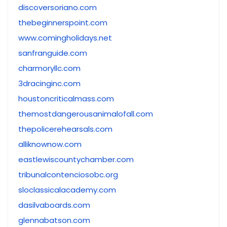
discoversoriano.com
thebeginnerspoint.com
www.comingholidays.net
sanfranguide.com
charmoryllc.com
3dracinginc.com
houstoncriticalmass.com
themostdangerousanimalofall.com
thepolicerehearsals.com
alliknownow.com
eastlewiscountychamber.com
tribunalcontenciosobc.org
sloclassicalacademy.com
dasilvaboards.com
glennabatson.com