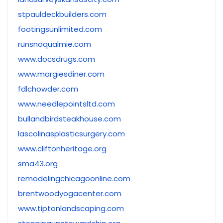
stpauldeckbuilders.com
footingsunlimited.com
runsnoqualmie.com
www.docsdrugs.com
www.margiesdiner.com
fdlchowder.com
www.needlepointsltd.com
bullandbirdsteakhouse.com
lascolinasplasticsurgery.com
www.cliftonheritage.org
sma43.org
remodelingchicagoonline.com
brentwoodyogacenter.com
www.tiptonlandscaping.com