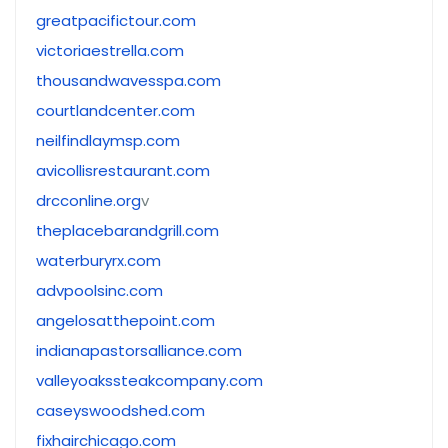
greatpacifictour.com
victoriaestrella.com
thousandwavesspa.com
courtlandcenter.com
neilfindlaymsp.com
avicollisrestaurant.com
drcconline.org
v
theplacebarandgrill.com
waterburyrx.com
advpoolsinc.com
angelosatthepoint.com
indianapastorsalliance.com
valleyoakssteakcompany.com
caseyswoodshed.com
fixhairchicago.com