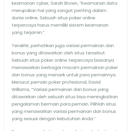
keamanan cyber, Sarah Brown, “Keamanan data
merupakan hal yang sangat penting dalam
dunia online. Sebuah situs poker online
terpercaya harus memiliki sistem keamanan
yang terjamin.”
Terakhir, perhatikan juga variasi permainan dan
bonus yang ditawarkan oleh situs tersebut.
Sebuah situs poker online terpercaya biasanya
menawarkan berbagai macam permainan poker
dan bonus yang menarik untuk para pemainnya.
Menurut pemain poker profesional, David
Williams, “Variasi permainan dan bonus yang
ditawarkan oleh sebuah situs bisa meningkatkan
pengalaman bermain para pemain. Pilihlah situs
yang menawarkan variasi permainan dan bonus
yang sesuai dengan kebutuhan Anda.”