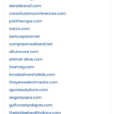
denizliesnaf.com
constitutionconferences.com
patthecope.com
svitcs.com
seriouspizza.net
compassroseband.net
altumcore.com
animal-drive.com
tnamag.com
brooksshoesforkids.com
thayersselectmeats.com
aporiasolutions.com
segwaywpa.com
gulfcoastpalapas.com
thebridgehealthclinics.com