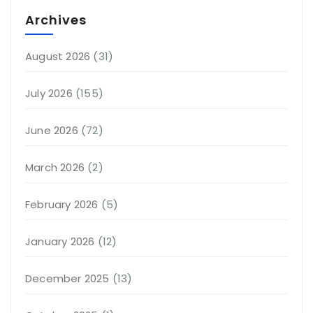
Archives
August 2026
(31)
July 2026
(155)
June 2026
(72)
March 2026
(2)
February 2026
(5)
January 2026
(12)
December 2025
(13)