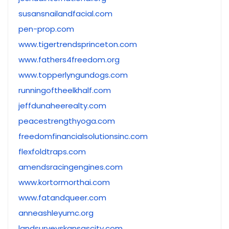
susansnailandfacial.com
pen-prop.com
www.tigertrendsprinceton.com
www.fathers4freedom.org
www.topperlyngundogs.com
runningoftheelkhalf.com
jeffdunaheerealty.com
peacestrengthyoga.com
freedomfinancialsolutionsinc.com
flexfoldtraps.com
amendsracingengines.com
www.kortormorthai.com
www.fatandqueer.com
anneashleyumc.org
landsurveyskansascity.com