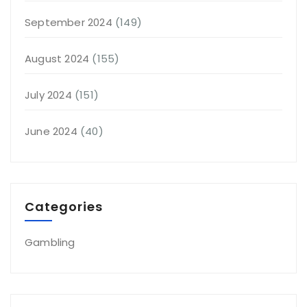
September 2024
(149)
August 2024
(155)
July 2024
(151)
June 2024
(40)
Categories
Gambling