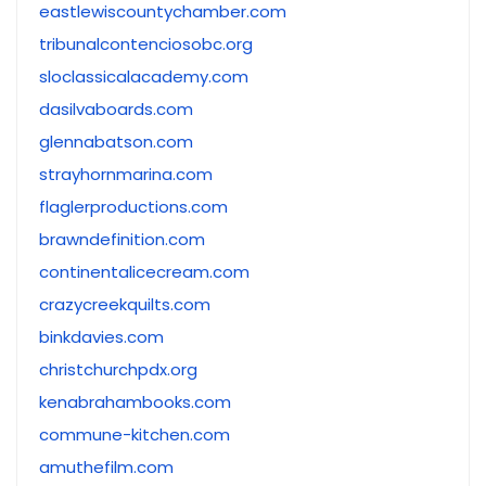
eastlewiscountychamber.com
tribunalcontenciosobc.org
sloclassicalacademy.com
dasilvaboards.com
glennabatson.com
strayhornmarina.com
flaglerproductions.com
brawndefinition.com
continentalicecream.com
crazycreekquilts.com
binkdavies.com
christchurchpdx.org
kenabrahambooks.com
commune-kitchen.com
amuthefilm.com