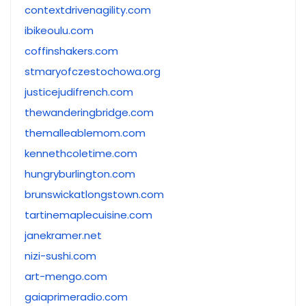
contextdrivenagility.com
ibikeoulu.com
coffinshakers.com
stmaryofczestochowa.org
justicejudifrench.com
thewanderingbridge.com
themalleablemom.com
kennethcoletime.com
hungryburlington.com
brunswickatlongstown.com
tartinemaplecuisine.com
janekramer.net
nizi-sushi.com
art-mengo.com
gaiaprimeradio.com