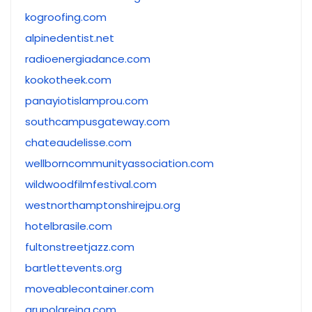
kogroofing.com
alpinedentist.net
radioenergiadance.com
kookotheek.com
panayiotislamprou.com
southcampusgateway.com
chateaudelisse.com
wellborncommunityassociation.com
wildwoodfilmfestival.com
westnorthamptonshirejpu.org
hotelbrasile.com
fultonstreetjazz.com
bartlettevents.org
moveablecontainer.com
grupolareina.com