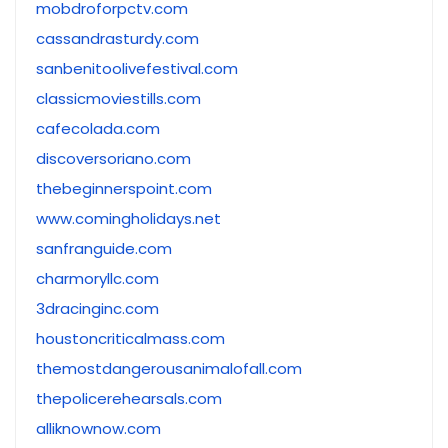
mobdroforpctv.com
cassandrasturdy.com
sanbenitoolivefestival.com
classicmoviestills.com
cafecolada.com
discoversoriano.com
thebeginnerspoint.com
www.comingholidays.net
sanfranguide.com
charmoryllc.com
3dracinginc.com
houstoncriticalmass.com
themostdangerousanimalofall.com
thepolicerehearsals.com
alliknownow.com