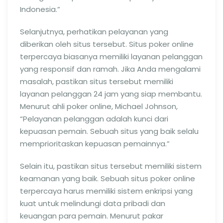
Indonesia.”
Selanjutnya, perhatikan pelayanan yang
diberikan oleh situs tersebut. Situs poker online
terpercaya biasanya memiliki layanan pelanggan
yang responsif dan ramah. Jika Anda mengalami
masalah, pastikan situs tersebut memiliki
layanan pelanggan 24 jam yang siap membantu.
Menurut ahli poker online, Michael Johnson,
“Pelayanan pelanggan adalah kunci dari
kepuasan pemain. Sebuah situs yang baik selalu
memprioritaskan kepuasan pemainnya.”
Selain itu, pastikan situs tersebut memiliki sistem
keamanan yang baik. Sebuah situs poker online
terpercaya harus memiliki sistem enkripsi yang
kuat untuk melindungi data pribadi dan
keuangan para pemain. Menurut pakar