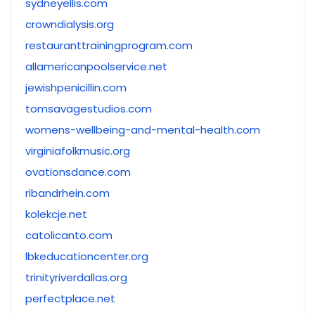
sydneyellis.com
crowndialysis.org
restauranttrainingprogram.com
allamericanpoolservice.net
jewishpenicillin.com
tomsavagestudios.com
womens-wellbeing-and-mental-health.com
virginiafolkmusic.org
ovationsdance.com
ribandrhein.com
kolekcje.net
catolicanto.com
lbkeducationcenter.org
trinityriverdallas.org
perfectplace.net