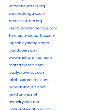
waterlinewriters.org
shameddogan.com
parentsoftots.org
creative3drenderings.com
farmerstradecoffee.com
logcabinyardage.com
davidboers.com
www.imobetachat.com
mattdickstein.com
badlydrawntoy.com
lakehoustonumc.com
habakkukmusic.com
nexttonone.net
serenityhbot.net
joshuainternational.org