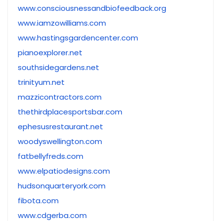
www.consciousnessandbiofeedback.org
www.iamzowilliams.com
www.hastingsgardencenter.com
pianoexplorer.net
southsidegardens.net
trinityum.net
mazzicontractors.com
thethirdplacesportsbar.com
ephesusrestaurant.net
woodyswellington.com
fatbellyfreds.com
www.elpatiodesigns.com
hudsonquarteryork.com
fibota.com
www.cdgerba.com