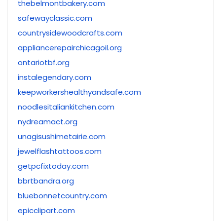
thebelmontbakery.com
safewayclassic.com
countrysidewoodcrafts.com
appliancerepairchicagoil.org
ontariotbf.org
instalegendary.com
keepworkershealthyandsafe.com
noodlesitaliankitchen.com
nydreamact.org
unagisushimetairie.com
jewelflashtattoos.com
getpcfixtoday.com
bbrtbandra.org
bluebonnetcountry.com
epicclipart.com