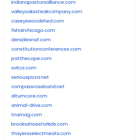
indianapastorsalliance.com
valleyoakssteakcompany.com
caseyswoodshed.com
fixhairchicago.com
denizliesnaf.com
constitutionconferences.com
patthecope.com
svitcs.com
seriouspizza.net
compassroseband.net
altumcore.com
animal-drive.com
tnamag.com
brooksshoesforkids.com
thayersselectmeats.com