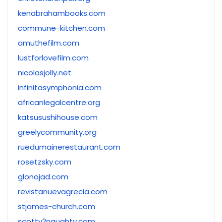
kenabrahambooks.com
commune-kitchen.com
amuthefilm.com
lustforlovefilm.com
nicolasjolly.net
infinitasymphonia.com
africanlegalcentre.org
katsusushihouse.com
greelycommunity.org
ruedumainerestaurant.com
rosetzsky.com
glonojad.com
revistanuevagrecia.com
stjames-church.com
scotty2naughty.com