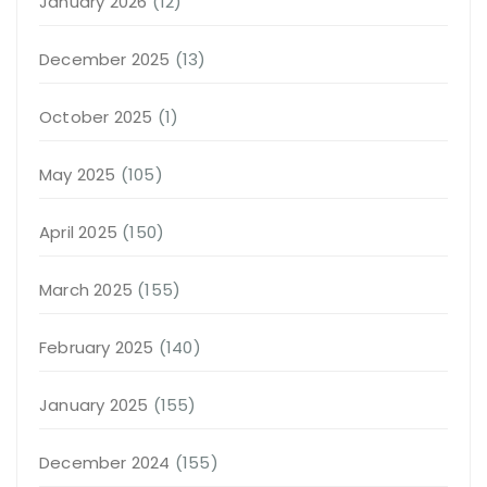
January 2026
(12)
December 2025
(13)
October 2025
(1)
May 2025
(105)
April 2025
(150)
March 2025
(155)
February 2025
(140)
January 2025
(155)
December 2024
(155)