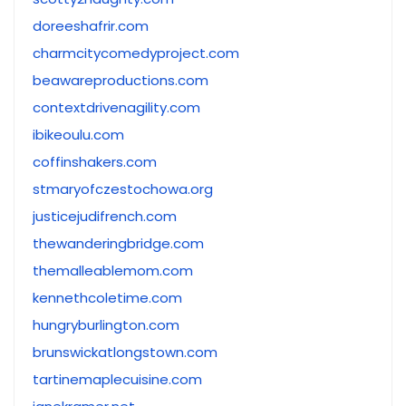
doreeshafrir.com
charmcitycomedyproject.com
beawareproductions.com
contextdrivenagility.com
ibikeoulu.com
coffinshakers.com
stmaryofczestochowa.org
justicejudifrench.com
thewanderingbridge.com
themalleablemom.com
kennethcoletime.com
hungryburlington.com
brunswickatlongstown.com
tartinemaplecuisine.com