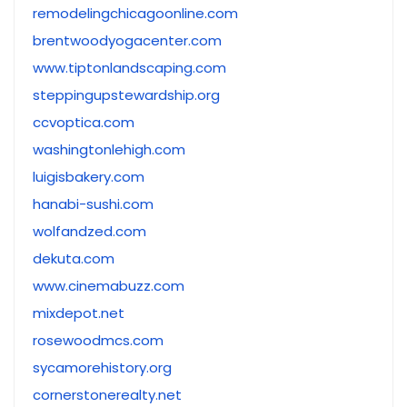
remodelingchicagoonline.com
brentwoodyogacenter.com
www.tiptonlandscaping.com
steppingupstewardship.org
ccvoptica.com
washingtonlehigh.com
luigisbakery.com
hanabi-sushi.com
wolfandzed.com
dekuta.com
www.cinemabuzz.com
mixdepot.net
rosewoodmcs.com
sycamorehistory.org
cornerstonerealty.net