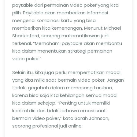
paytable dari permainan video poker yang kita
pilih. Paytable akan memberikan informasi
mengenai kombinasi kartu yang bisa
memberikan kita kemenangan. Menurut Michael
Shackleford, seorang matematikawan judi
terkenal, “Memahami paytable akan membantu
kita dalam menentukan strategi permainan
video poker.”
Selain itu, kita juga perlu memperhatikan modal
yang kita miliki saat bermain video poker. Jangan
terlalu gegabah dalam memasang taruhan,
karena bisa saja kita kehilangan semua modal
kita dalam sekejap. “Penting untuk memiliki
kontrol diri dan tidak terbawa emosi saat
bermain video poker,” kata Sarah Johnson,
seorang profesional judi online.