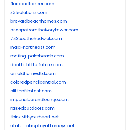
floraandfarmer.com
s3fsolutions.com
brevardbeachhomes.com
escapefromtheivorytower.com
743southchadwick.com
india-northeast.com
roofing-palmbeach.com
dontfightthefuture.com
arnoldhomesltd.com
coloredpencilcentral.com
cliftonfilmfest.com
imperialbarandlounge.com
raisedoutdoors.com
thinkwithyourheart.net
utahbankruptcyattorneys.net