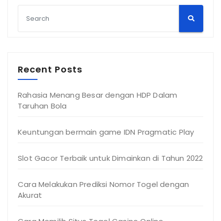
Recent Posts
Rahasia Menang Besar dengan HDP Dalam
Taruhan Bola
Keuntungan bermain game IDN Pragmatic Play
Slot Gacor Terbaik untuk Dimainkan di Tahun 2022
Cara Melakukan Prediksi Nomor Togel dengan
Akurat