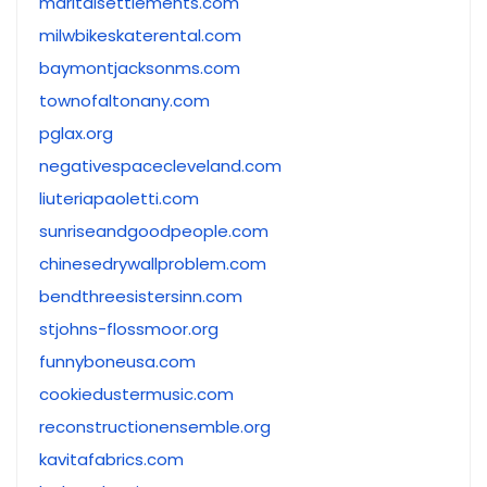
maritalsettlements.com
milwbikeskaterental.com
baymontjacksonms.com
townofaltonany.com
pglax.org
negativespacecleveland.com
liuteriapaoletti.com
sunriseandgoodpeople.com
chinesedrywallproblem.com
bendthreesistersinn.com
stjohns-flossmoor.org
funnyboneusa.com
cookiedustermusic.com
reconstructionensemble.org
kavitafabrics.com