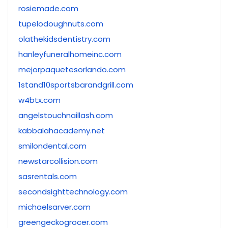
rosiemade.com
tupelodoughnuts.com
olathekidsdentistry.com
hanleyfuneralhomeinc.com
mejorpaquetesorlando.com
1stand10sportsbarandgrill.com
w4btx.com
angelstouchnaillash.com
kabbalahacademy.net
smilondental.com
newstarcollision.com
sasrentals.com
secondsighttechnology.com
michaelsarver.com
greengeckogrocer.com