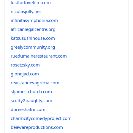
lustforlovefilm.com
nicolasjolly.net
infinitasymphonia.com
africanlegalcentre.org
katsusushihouse.com
greelycommunity.org
ruedumainerestaurant.com
rosetzsky.com
glonojad.com
revistanuevagrecia.com
stjames-church.com
scotty2naughty.com
doreeshafrir.com
charmcitycomedyproject.com
beawareproductions.com