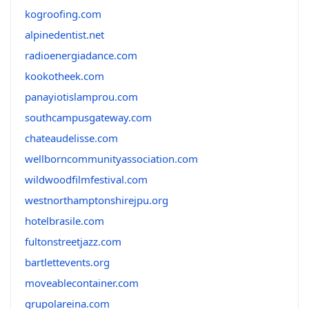
kogroofing.com
alpinedentist.net
radioenergiadance.com
kookotheek.com
panayiotislamprou.com
southcampusgateway.com
chateaudelisse.com
wellborncommunityassociation.com
wildwoodfilmfestival.com
westnorthamptonshirejpu.org
hotelbrasile.com
fultonstreetjazz.com
bartlettevents.org
moveablecontainer.com
grupolareina.com