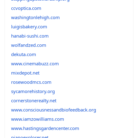
ccvoptica.com
washingtonlehigh.com
luigisbakery.com
hanabi-sushi.com
wolfandzed.com
dekuta.com
www.cinemabuzz.com
mixdepot.net
rosewoodmcs.com
sycamorehistory.org
cornerstonerealty.net
www.consciousnessandbiofeedback.org
www.iamzowilliams.com
www.hastingsgardencenter.com
pianoexplorer.net