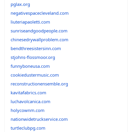
pglax.org
negativespacecleveland.com
liuteriapaoletti.com
sunriseandgoodpeople.com
chinesedrywallproblem.com
bendthreesistersinn.com
stjohns-flossmoor.org
funnyboneusa.com
cookiedustermusic.com
reconstructionensemble.org
kavitafabrics.com
luchavolcanica.com
holycownm.com
nationwidetruckservice.com
turtleclubpg.com