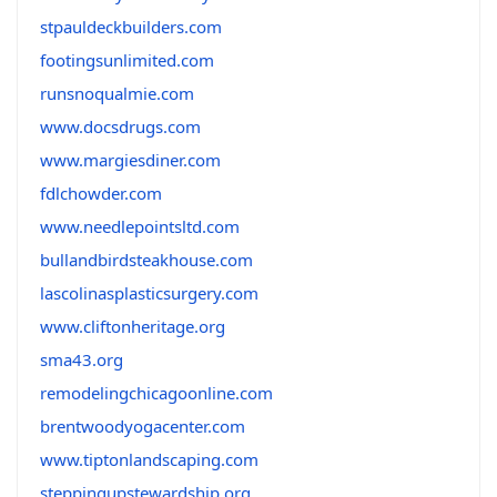
stpauldeckbuilders.com
footingsunlimited.com
runsnoqualmie.com
www.docsdrugs.com
www.margiesdiner.com
fdlchowder.com
www.needlepointsltd.com
bullandbirdsteakhouse.com
lascolinasplasticsurgery.com
www.cliftonheritage.org
sma43.org
remodelingchicagoonline.com
brentwoodyogacenter.com
www.tiptonlandscaping.com
steppingupstewardship.org