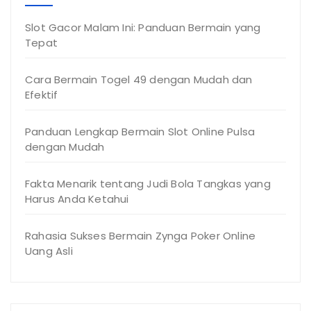
Slot Gacor Malam Ini: Panduan Bermain yang
Tepat
Cara Bermain Togel 49 dengan Mudah dan
Efektif
Panduan Lengkap Bermain Slot Online Pulsa
dengan Mudah
Fakta Menarik tentang Judi Bola Tangkas yang
Harus Anda Ketahui
Rahasia Sukses Bermain Zynga Poker Online
Uang Asli