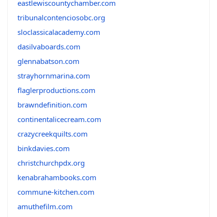
eastlewiscountychamber.com
tribunalcontenciosobc.org
sloclassicalacademy.com
dasilvaboards.com
glennabatson.com
strayhornmarina.com
flaglerproductions.com
brawndefinition.com
continentalicecream.com
crazycreekquilts.com
binkdavies.com
christchurchpdx.org
kenabrahambooks.com
commune-kitchen.com
amuthefilm.com