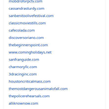
mobdroforpctv.com
cassandrasturdy.com
sanbenitoolivefestival.com
classicmoviestills.com
cafecolada.com
discoversoriano.com
thebeginnerspoint.com
www.comingholidays.net
sanfranguide.com
charmoryllc.com
3dracinginc.com
houstoncriticalmass.com
themostdangerousanimalofall.com
thepolicerehearsals.com
alliknownow.com