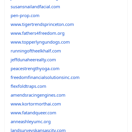
susansnailandfacial.com
pen-prop.com
www.tigertrendsprinceton.com
www.fathers4freedom.org
www.topperlyngundogs.com
runningoftheelkhalf.com
jeffdunaheerealty.com
peacestrengthyoga.com
freedomfinancialsolutionsinc.com
flexfoldtraps.com
amendsracingengines.com
www.kortormorthai.com
www.fatandqueer.com
anneashleyumc.org
landsurveyskansascity.com