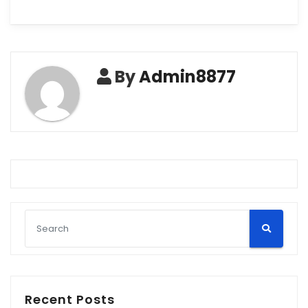
By
Admin8877
Recent Posts