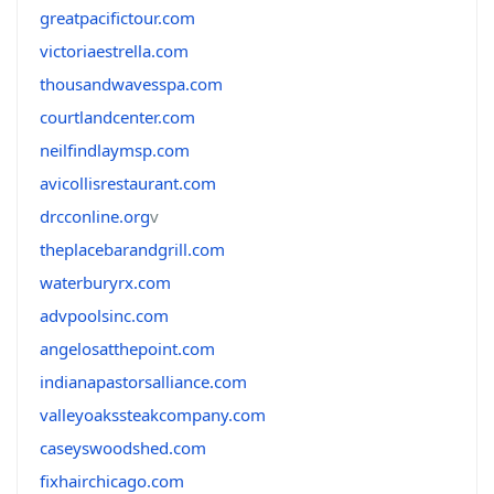
greatpacifictour.com
victoriaestrella.com
thousandwavesspa.com
courtlandcenter.com
neilfindlaymsp.com
avicollisrestaurant.com
drcconline.org
v
theplacebarandgrill.com
waterburyrx.com
advpoolsinc.com
angelosatthepoint.com
indianapastorsalliance.com
valleyoakssteakcompany.com
caseyswoodshed.com
fixhairchicago.com