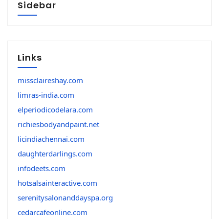
Sidebar
Links
missclaireshay.com
limras-india.com
elperiodicodelara.com
richiesbodyandpaint.net
licindiachennai.com
daughterdarlings.com
infodeets.com
hotsalsainteractive.com
serenitysalonanddayspa.org
cedarcafeonline.com