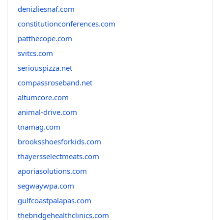
denizliesnaf.com
constitutionconferences.com
patthecope.com
svitcs.com
seriouspizza.net
compassroseband.net
altumcore.com
animal-drive.com
tnamag.com
brooksshoesforkids.com
thayersselectmeats.com
aporiasolutions.com
segwaywpa.com
gulfcoastpalapas.com
thebridgehealthclinics.com