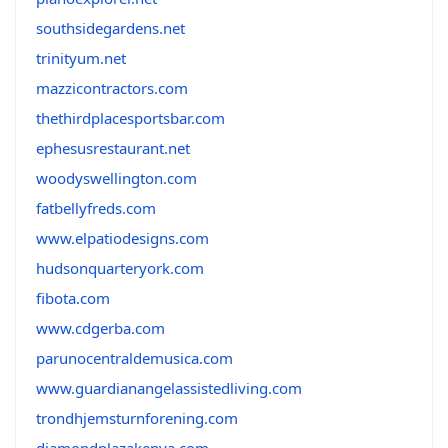
southsidegardens.net
trinityum.net
mazzicontractors.com
thethirdplacesportsbar.com
ephesusrestaurant.net
woodyswellington.com
fatbellyfreds.com
www.elpatiodesigns.com
hudsonquarteryork.com
fibota.com
www.cdgerba.com
parunocentraldemusica.com
www.guardianangelassistedliving.com
trondhjemsturnforening.com