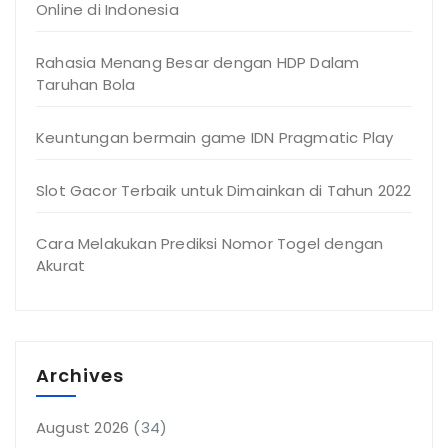
Online di Indonesia
Rahasia Menang Besar dengan HDP Dalam
Taruhan Bola
Keuntungan bermain game IDN Pragmatic Play
Slot Gacor Terbaik untuk Dimainkan di Tahun 2022
Cara Melakukan Prediksi Nomor Togel dengan
Akurat
Archives
August 2026
(34)