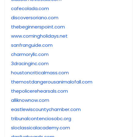
cafecolada.com
discoversoriano.com
thebeginnerspoint.com
www.comingholidays.net
sanfranguide.com
charmoryllc.com
3dracinginc.com
houstoncriticalmass.com
themostdangerousanimalofall.com
thepolicerehearsals.com
alliknownow.com
eastlewiscountychamber.com
tribunalcontenciosobc.org
sloclassicalacademy.com
dasilvaboards.com