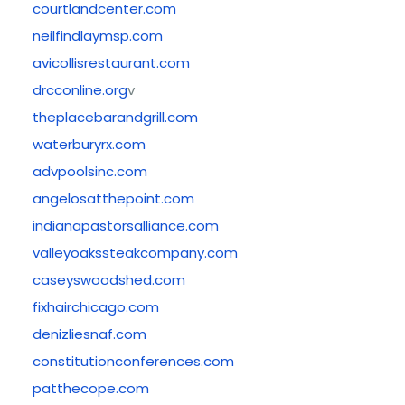
courtlandcenter.com
neilfindlaymsp.com
avicollisrestaurant.com
drcconline.org
v
theplacebarandgrill.com
waterburyrx.com
advpoolsinc.com
angelosatthepoint.com
indianapastorsalliance.com
valleyoakssteakcompany.com
caseyswoodshed.com
fixhairchicago.com
denizliesnaf.com
constitutionconferences.com
patthecope.com