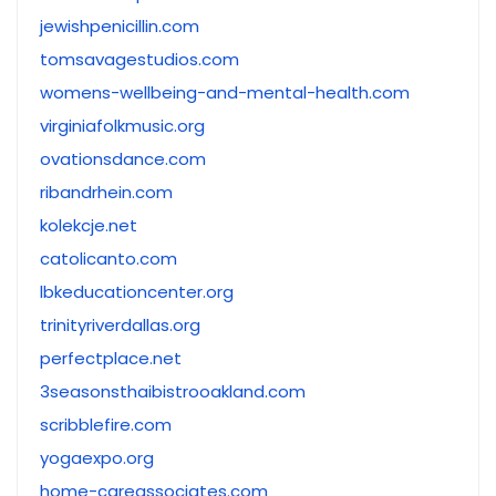
jewishpenicillin.com
tomsavagestudios.com
womens-wellbeing-and-mental-health.com
virginiafolkmusic.org
ovationsdance.com
ribandrhein.com
kolekcje.net
catolicanto.com
lbkeducationcenter.org
trinityriverdallas.org
perfectplace.net
3seasonsthaibistrooakland.com
scribblefire.com
yogaexpo.org
home-careassociates.com