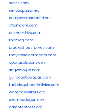
svitcs.com
seriouspizza.net
compassroseband.net
altumcore.com
animal-drive.com
tnamag.com
brooksshoesforkids.com
thayersselectmeats.com
aporiasolutions.com
segwaywpa.com
gulfcoastpalapas.com
thebridgehealthclinics.com
waterlinewriters.org
shameddogan.com
parentsoftots.org