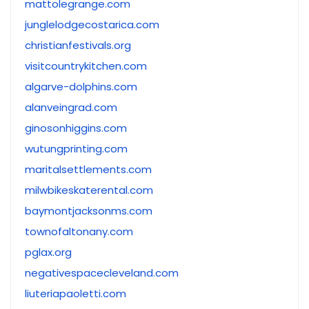
mattolegrange.com
junglelodgecostarica.com
christianfestivals.org
visitcountrykitchen.com
algarve-dolphins.com
alanveingrad.com
ginosonhiggins.com
wutungprinting.com
maritalsettlements.com
milwbikeskaterental.com
baymontjacksonms.com
townofaltonany.com
pglax.org
negativespacecleveland.com
liuteriapaoletti.com