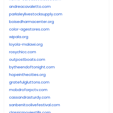
andreacavaletto.com
parksleylivestocksupply.com
boisedharmacenter.org
color-agestores.com
wipala.org
loyola-malawi.org
rosychicc.com
outpostboats.com
bytheendoftonight.com
hopeinthecities.org
gratefulgluttons.com
mobdroforpctv.com
cassandrasturdy.com
sanbenitoolivefestival.com
classicmoviestills.com