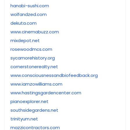
hanabi-sushi.com
wolfandzed.com
dekuta.com
www.cinemabuzz.com
mixdepot.net
rosewoodmcs.com
sycamorehistory.org
cornerstonerealty.net
www.consciousnessandbiofeedback.org
www.iamzowilliams.com
www.hastingsgardencenter.com
pianoexplorer.net
southsidegardens.net
trinityum.net
mazzicontractors.com