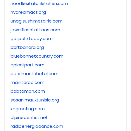
noodlesitaliankitchen.com
nydreamact.org
unagisushimetairie.com
jewelflashtattoos.com
getpcfixtoday.com
bbrtbandra.org
bluebonnetcountry.com
epicclipart.com
pearlmanilahotel.com
maintdrop.com
bobtoman.com
sosanimauxtunisie.org
kogroofing.com
alpinedentist.net
radioenergiadance.com