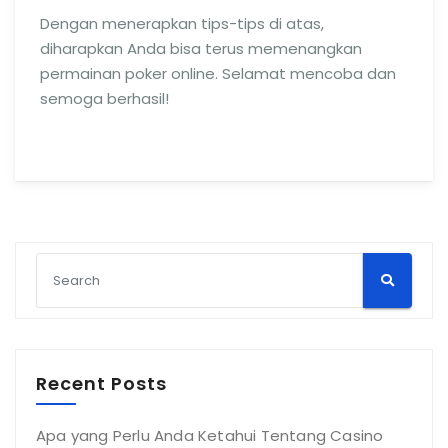
Dengan menerapkan tips-tips di atas,
diharapkan Anda bisa terus memenangkan
permainan poker online. Selamat mencoba dan
semoga berhasil!
Recent Posts
Apa yang Perlu Anda Ketahui Tentang Casino