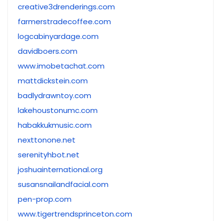
creative3drenderings.com
farmerstradecoffee.com
logcabinyardage.com
davidboers.com
www.imobetachat.com
mattdickstein.com
badlydrawntoy.com
lakehoustonumc.com
habakkukmusic.com
nexttonone.net
serenityhbot.net
joshuainternational.org
susansnailandfacial.com
pen-prop.com
www.tigertrendsprinceton.com