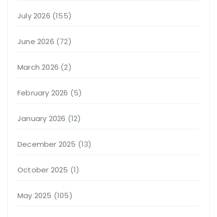
July 2026
(155)
June 2026
(72)
March 2026
(2)
February 2026
(5)
January 2026
(12)
December 2025
(13)
October 2025
(1)
May 2025
(105)