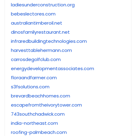
ladiesunderconstruction.org
bebeslectores.com
australiantimberoil.net
dinosfamilyrestaurant.net
infraredbuildingtechnologies.com
harvesttablehermann.com
carrosdegolfclub.com
energydevelopmentassociates.com
floraandfarmer.com
s3fsolutions.com
brevardbeachhomes.com
escapefromtheivorytower.com
743southchadwick.com
india-northeast.com
roofing-palmbeach.com