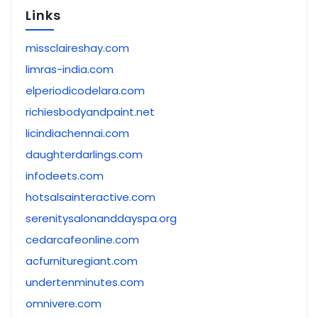
Links
missclaireshay.com
limras-india.com
elperiodicodelara.com
richiesbodyandpaint.net
licindiachennai.com
daughterdarlings.com
infodeets.com
hotsalsainteractive.com
serenitysalonanddayspa.org
cedarcafeonline.com
acfurnituregiant.com
undertenminutes.com
omnivere.com